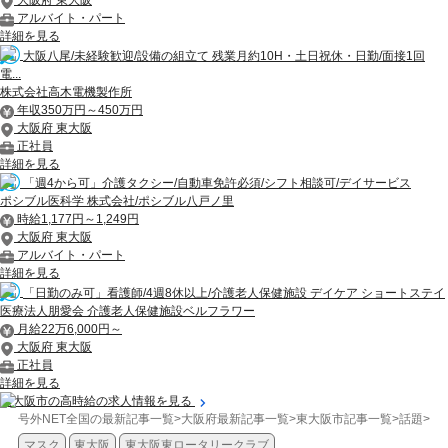
大阪府 東大阪
アルバイト・パート
詳細を見る
大阪八尾/未経験歓迎/設備の組立て 残業月約10H・土日祝休・日勤/面接1回
電...
株式会社高木電機製作所
年収350万円～450万円
大阪府 東大阪
正社員
詳細を見る
「週4から可」介護タクシー/自動車免許必須/シフト相談可/デイサービス
ポシブル医科学 株式会社/ポシブル八戸ノ里
時給1,177円～1,249円
大阪府 東大阪
アルバイト・パート
詳細を見る
「日勤のみ可」看護師/4週8休以上/介護老人保健施設 デイケア ショートステイ
医療法人朋愛会 介護老人保健施設ベルフラワー
月給22万6,000円～
大阪府 東大阪
正社員
詳細を見る
東大阪市の高時給の求人情報を見る
号外NET全国の最新記事一覧
>
大阪府最新記事一覧
>
東大阪市記事一覧
>
話題
>
【
マスク
東大阪
東大阪東ロータリークラブ