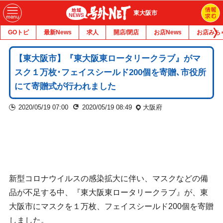
東大阪市
GOトピ
最新News
求人
開店/閉店
お店News
お店みち
【東大阪市】『東大阪東ロータリークラブ』がマ
スク１万枚･フェイスシールド200個を寄贈､市役所
にて寄贈式が行われました
2020/05/19 07:00
2020/05/19 08:49
大阪府
新型コロナウイルスの感染拡大に伴い、マスクなどの備
品が不足する中、『東大阪東ロータリークラブ』が、東
大阪市にマスクを１万枚、フェイスシールド200個を寄贈
しました。