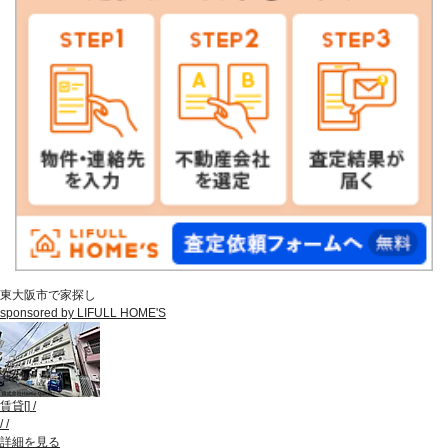
東大阪市で家探し
sponsored by LIFULL HOME'S
賃貸
[
]
/
/
/
詳細を見る