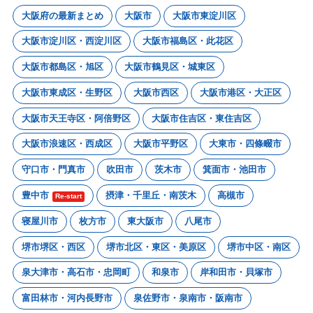
大阪府の最新まとめ
大阪市
大阪市東淀川区
大阪市淀川区・西淀川区
大阪市福島区・此花区
大阪市都島区・旭区
大阪市鶴見区・城東区
大阪市東成区・生野区
大阪市西区
大阪市港区・大正区
大阪市天王寺区・阿倍野区
大阪市住吉区・東住吉区
大阪市浪速区・西成区
大阪市平野区
大東市・四條畷市
守口市・門真市
吹田市
茨木市
箕面市・池田市
豊中市
摂津・千里丘・南茨木
高槻市
Re-start
寝屋川市
枚方市
東大阪市
八尾市
堺市堺区・西区
堺市北区・東区・美原区
堺市中区・南区
泉大津市・高石市・忠岡町
和泉市
岸和田市・貝塚市
富田林市・河内長野市
泉佐野市・泉南市・阪南市