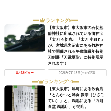
ランキング9
【東大阪市】東大阪市の石切劔
箭神社に所蔵されている御神宝
『太刀 石切丸』『太刀 小狐丸』
が、宮城県岩沼市にある竹駒神
社で開催される午歳御縁年特別
刀剣展『刀縁夏詣』に特別展示
されます！
8,492ビュー
2026年7月18日(土)の記事
ランキング10
【東大阪市】旭町にある飲食店
『とんかつと洋食 瓢亭（ひさご
てい）』と、鴻池にある『力餅
食堂 鴻池店』が閉店。