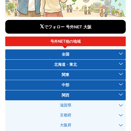
𝕏
でフォロー 号外NET 大阪
号外NET他の地域
全国
北海道・東北
関東
中部
関西
滋賀県
京都府
大阪府