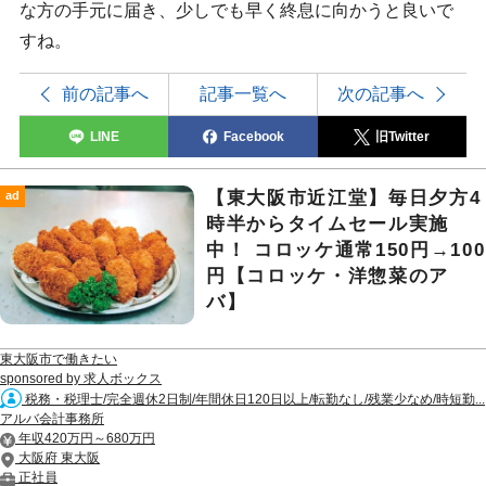
な方の手元に届き、少しでも早く終息に向かうと良いで
すね。
前の記事へ
記事一覧へ
次の記事へ
LINE
Facebook
旧Twitter
【東大阪市近江堂】毎日夕方4
ad
時半からタイムセール実施
中！ コロッケ通常150円→100
円【コロッケ・洋惣菜のア
バ】
東大阪市で働きたい
sponsored by 求人ボックス
税務・税理士/完全週休2日制/年間休日120日以上/転勤なし/残業少なめ/時短勤...
アルバ会計事務所
年収420万円～680万円
大阪府 東大阪
正社員