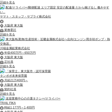
詳細を見る
配達/ドライバー/郵便配達 エリア固定 安定の配達量 だから稼げるし 働きやす
い...
ヤマト・スタッフ・サプライ株式会社
大阪府 東大阪
業務委託
詳細を見る
東大阪/転勤無/生産技術・近畿金属株式会社へ出向/エンジン用冷却ポンプ・熱
交換器...
川端金属鉱業株式会社
年収400万円～650万円
大阪府 東大阪
正社員
詳細を見る
「保育士」東大阪市・認可保育園
タンポポ未来保育園
月給21万400円～
大阪府 東大阪
契約社員
詳細を見る
送迎業務中心の介護タクシー/ドライバー
TRAIL FIKA
時給1,177円～1,400円