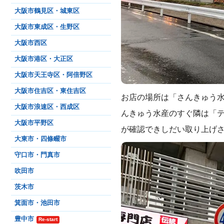
大阪市鶴見区・城東区
大阪市東成区・生野区
大阪市西区
大阪市港区・大正区
大阪市天王寺区・阿倍野区
大阪市住吉区・東住吉区
お店の場所は「さんきゅう水
大阪市浪速区・西成区
んきゅう水産のすぐ隣は「
大阪市平野区
が確認できしだい取り上げ
大東市・四條畷市
守口市・門真市
吹田市
茨木市
箕面市・池田市
豊中市
Re-start