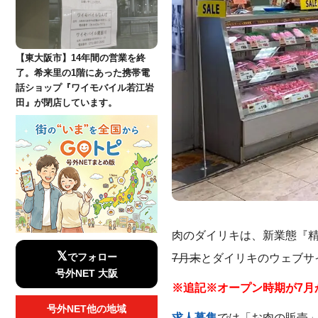
【東大阪市】14年間の営業を終
了。希来里の1階にあった携帯電
話ショップ『ワイモバイル若江岩
田』が閉店しています。
肉のダイリキは、新業態『精
𝕏
でフォロー
7月末
とダイリキのウェブサ
号外NET 大阪
※追記※オープン時期が7月
号外NET他の地域
求人募集
では「お肉の販売