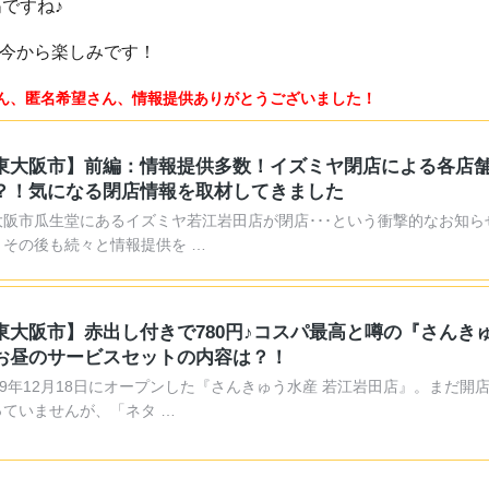
ですね♪
、今から楽しみです！
さん、匿名希望さん、情報提供ありがとうございました！
東大阪市】前編：情報提供多数！イズミヤ閉店による各店
？！気になる閉店情報を取材してきました
大阪市瓜生堂にあるイズミヤ若江岩田店が閉店･･･という衝撃的なお知ら
。その後も続々と情報提供を …
東大阪市】赤出し付きで780円♪コスパ最高と噂の『さんき
お昼のサービスセットの内容は？！
019年12月18日にオープンした『さんきゅう水産 若江岩田店』。まだ開
っていませんが、「ネタ …