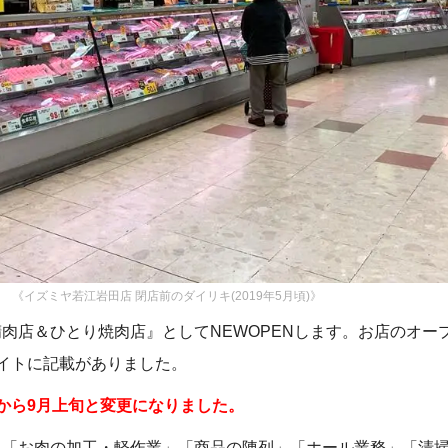
《イズミヤ若江岩田店 閉店前のダイリキ(2019年5月頃)》
肉店＆ひとり焼肉店』としてNEWOPENします。お店のオープ
イトに記載がありました。
から9月上旬と変更になりました。
」「お肉の加工・軽作業」「商品の陳列」「ホール業務」「清