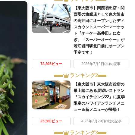
【東大阪市】関西初出店・関
西圏の旗艦店として東大阪市
の高井田にオープンしたディ
スカウントスーパーマーケッ
ト『オーケー高井田』に次
ぎ、『スーパーオーケー』が
若江岩田駅北口前にオープン
予定です！
78,305ビュー
2026年7月9日(木)の記事
ランキング2
【東大阪市】東大阪市役所の
最上階にある展望レストラン
『スカイラウンジ22』に夏季
限定のハワイアンランチメニ
ュー＆新メニューが登場！
25,560ビュー
2026年7月29日(水)の記事
ランキング3