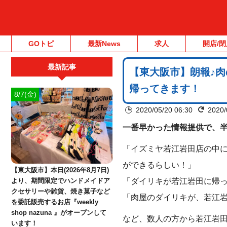
GOトピ
最新News
求人
開店/閉
最新記事
【東大阪市】朗報♪
帰ってきます！
8/7(金)
2020/05/20 06:30
2020/
一番早かった情報提供で、半
「イズミヤ若江岩田店の中に
ができるらしい！」
【東大阪市】本日(2026年8月7日)
「ダイリキが若江岩田に帰
より、期間限定でハンドメイドア
クセサリーや雑貨、焼き菓子など
「肉屋の
ダイリキ
が、若江
を委託販売するお店『weekly
shop nazuna 』がオープンして
など、数人の方から若江岩
います！