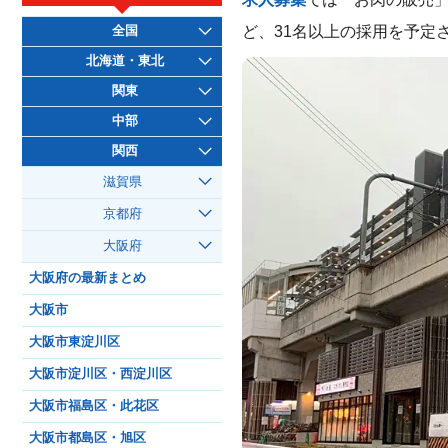
ど、31名以上の採用を予定
全国
北海道・東北
関東
中部
関西
滋賀県
京都府
大阪府
大阪府の最新まとめ
大阪市
大阪市東淀川区
大阪市淀川区・西淀川区
大阪市福島区・此花区
大阪市都島区・旭区