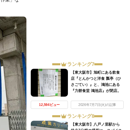
ランキング7
【東大阪市】旭町にある飲食
店『とんかつと洋食 瓢亭（ひ
さごてい）』と、鴻池にある
『力餅食堂 鴻池店』が閉店。
12,594ビュー
2026年7月7日(火)の記事
ランキング8
【東大阪市】八戸ノ里駅から