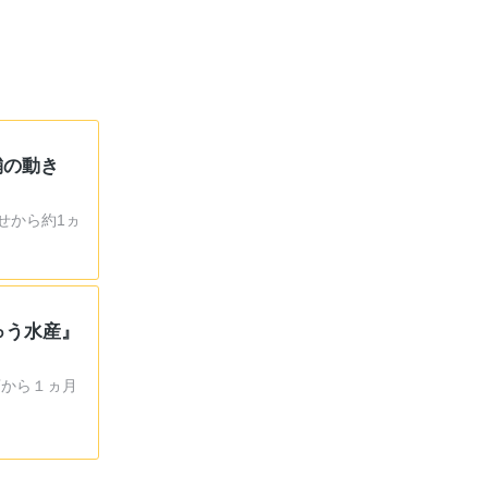
舗の動き
せから約1ヵ
ゅう水産』
店から１ヵ月