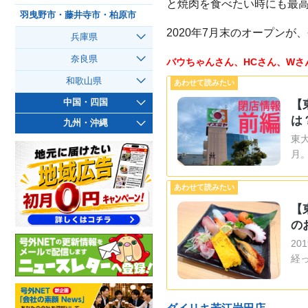
と焼肉を食べたい時にも最高
羽曳野市・藤井寺市・柏原市
2020年7月末のオープンが
兵庫県
奈良県
バウちゃんさん、HCさん、W
和歌山県
中国・四国
【
は
九州・沖縄
東
月
【
の
2
経
ダイリキ若江岩田店