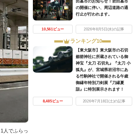
田墓市のお知らせ！岩田墓市
の開催に伴い、周辺道路の通
行止が行われます。
10,561ビュー
2026年8月5日(水)の記事
ランキング10
【東大阪市】東大阪市の石切
劔箭神社に所蔵されている御
神宝『太刀 石切丸』『太刀 小
狐丸』が、宮城県岩沼市にあ
る竹駒神社で開催される午歳
御縁年特別刀剣展『刀縁夏
詣』に特別展示されます！
8,485ビュー
2026年7月18日(土)の記事
1人でふらっ