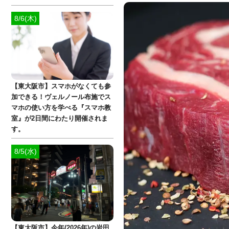
8/6(木)
【東大阪市】スマホがなくても参
加できる！ヴェルノール布施でス
マホの使い方を学べる『スマホ教
室』が2日間にわたり開催されま
す。
8/5(水)
【東大阪市】今年(2026年)の岩田