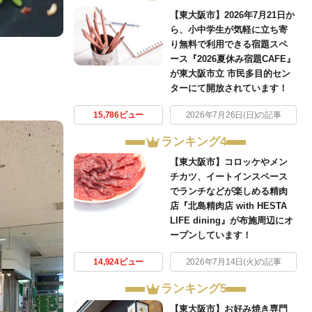
【東大阪市】2026年7月21日か
ら、小中学生が気軽に立ち寄
り無料で利用できる宿題スペ
ース『2026夏休み宿題CAFE』
が東大阪市立 市民多目的セン
ターにて開放されています！
15,786ビュー
2026年7月26日(日)の記事
ランキング4
【東大阪市】コロッケやメン
チカツ、イートインスペース
でランチなどが楽しめる精肉
店『北島精肉店 with HESTA
LIFE dining』が布施周辺にオ
ープンしています！
14,924ビュー
2026年7月14日(火)の記事
ランキング5
【東大阪市】お好み焼き専門