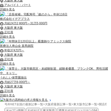
大阪府 東大阪
アルバイト・パート
詳細を見る
「店長候補」宅配寿司「銀のさら」年休116日
株式会社イデアプラス
月給24万2,800円～31万5,000円
大阪府 東大阪
正社員
詳細を見る
「年間休日120日以上」看護師/ケアミックス病院
医療法人寿山会 喜馬病院
年収374万円～
大阪府 東大阪
正社員
詳細を見る
「保育士」大阪市鶴見区・未経験歓迎、経験者優遇、ブランクOK、男性活躍
中、キャリ...
うれしい保育園放出
月給27万6,000円～
大阪府 東大阪
正社員
詳細を見る
東大阪市の高時給の求人情報を見る
号外NET全国の最新記事一覧
>
大阪府最新記事一覧
>
東大阪市記事一覧
>
開店/閉
オープン情報
まぜそば
東大阪市
濃厚まぜそば シュリケン164