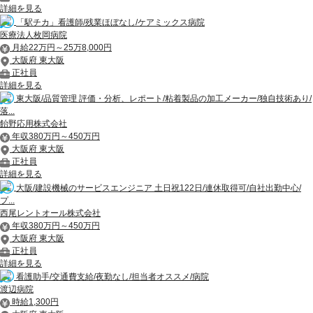
詳細を見る
「駅チカ」看護師/残業ほぼなし/ケアミックス病院
医療法人枚岡病院
月給22万円～25万8,000円
大阪府 東大阪
正社員
詳細を見る
東大阪/品質管理 評価・分析、レポート/粘着製品の加工メーカー/独自技術あり/
落...
飴野応用株式会社
年収380万円～450万円
大阪府 東大阪
正社員
詳細を見る
大阪/建設機械のサービスエンジニア 土日祝122日/連休取得可/自社出勤中心/
プ...
西尾レントオール株式会社
年収380万円～450万円
大阪府 東大阪
正社員
詳細を見る
看護助手/交通費支給/夜勤なし/担当者オススメ/病院
渡辺病院
時給1,300円