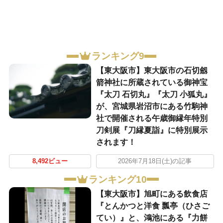
ランキング9
【東大阪市】東大阪市の石切劔
箭神社に所蔵されている御神宝
『太刀 石切丸』『太刀 小狐丸』
が、宮城県岩沼市にある竹駒神
社で開催される午歳御縁年特別
刀剣展『刀縁夏詣』に特別展示
されます！
8,492ビュー
2026年7月18日(土)の記事
ランキング10
【東大阪市】旭町にある飲食店
『とんかつと洋食 瓢亭（ひさご
てい）』と、鴻池にある『力餅