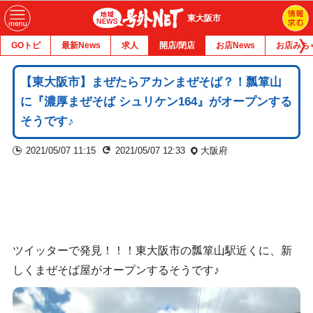
東大阪市
GOトピ
最新News
求人
開店/閉店
お店News
お店みち
【東大阪市】まぜたらアカンまぜそば？！瓢箪山
に『濃厚まぜそば シュリケン164』がオープンする
そうです♪
2021/05/07 11:15
2021/05/07 12:33
大阪府
ツイッターで発見！！！東大阪市の瓢箪山駅近くに、新
しくまぜそば屋がオープンするそうです♪