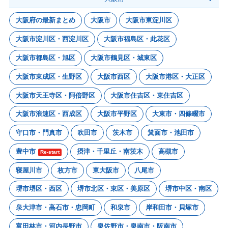
大阪府の最新まとめ
大阪市
大阪市東淀川区
大阪市淀川区・西淀川区
大阪市福島区・此花区
大阪市都島区・旭区
大阪市鶴見区・城東区
大阪市東成区・生野区
大阪市西区
大阪市港区・大正区
大阪市天王寺区・阿倍野区
大阪市住吉区・東住吉区
大阪市浪速区・西成区
大阪市平野区
大東市・四條畷市
守口市・門真市
吹田市
茨木市
箕面市・池田市
豊中市
摂津・千里丘・南茨木
高槻市
Re-start
寝屋川市
枚方市
東大阪市
八尾市
堺市堺区・西区
堺市北区・東区・美原区
堺市中区・南区
泉大津市・高石市・忠岡町
和泉市
岸和田市・貝塚市
富田林市・河内長野市
泉佐野市・泉南市・阪南市