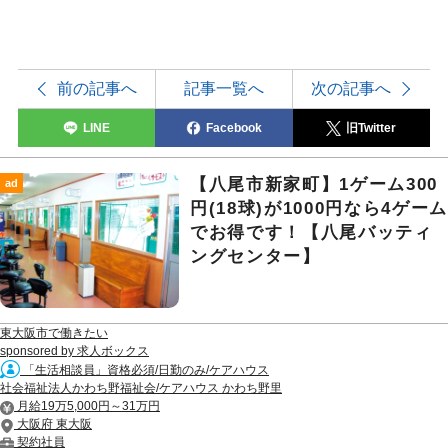
前の記事へ
記事一覧へ
次の記事へ
LINE
Facebook
旧Twitter
【八尾市新家町】1ゲーム300
ad
円(18球)が1000円なら4ゲーム
でお得です！【八尾バッティ
ングセンター】
東大阪市で働きたい
sponsored by 求人ボックス
「生活相談員」資格必須/日勤のみ/ケアハウス
社会福祉法人かわち野福祉会/ケアハウス かわち野里
月給19万5,000円～31万円
大阪府 東大阪
契約社員