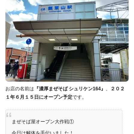
お店の名前は
『濃厚まぜそば シュリケン164』
、
２０２
１年６月１５日にオープン予定
です。
まぜそば屋オープン大作戦
①
今日は解体を手伝いました！