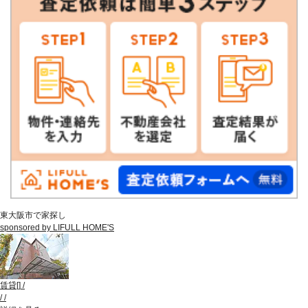
東大阪市で家探し
sponsored by LIFULL HOME'S
賃貸
[
]
/
/
/