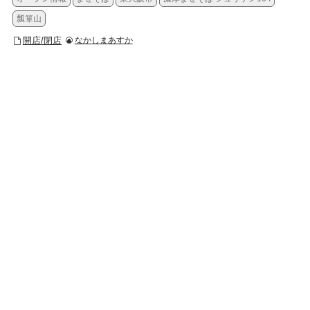
瓢箪山
開店/閉店
なかしまあすか