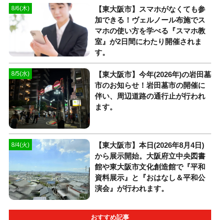
【東大阪市】スマホがなくても参
8/6(木)
加できる！ヴェルノール布施でス
マホの使い方を学べる『スマホ教
室』が2日間にわたり開催されま
す。
【東大阪市】今年(2026年)の岩田墓
8/5(水)
市のお知らせ！岩田墓市の開催に
伴い、周辺道路の通行止が行われ
ます。
【東大阪市】本日(2026年8月4日)
8/4(火)
から展示開始。大阪府立中央図書
館や東大阪市文化創造館で『平和
資料展示』と『おはなし＆平和公
演会』が行われます。
おすすめ記事