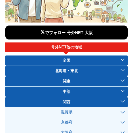
𝕏
でフォロー 号外NET 大阪
号外NET他の地域
全国
北海道・東北
関東
中部
関西
滋賀県
京都府
大阪府