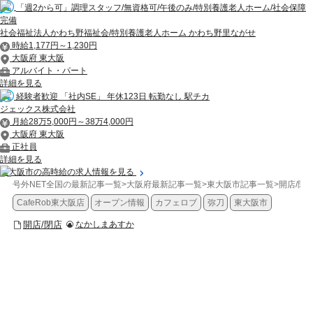
「週2から可」調理スタッフ/無資格可/午後のみ/特別養護老人ホーム/社会保障
完備
社会福祉法人かわち野福祉会/特別養護老人ホーム かわち野里ながせ
時給1,177円～1,230円
大阪府 東大阪
アルバイト・パート
詳細を見る
経験者歓迎 「社内SE」 年休123日 転勤なし 駅チカ
ジェックス株式会社
月給28万5,000円～38万4,000円
大阪府 東大阪
正社員
詳細を見る
東大阪市の高時給の求人情報を見る
号外NET全国の最新記事一覧
>
大阪府最新記事一覧
>
東大阪市記事一覧
>
開店/閉
CafeRob東大阪店
オープン情報
カフェロブ
弥刀
東大阪市
開店/閉店
なかしまあすか