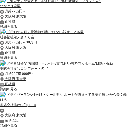
「保育士」東大阪市・未経験歓迎、経験者優遇、ブランクOK
わかば保育園
月給22万円～
大阪府 東大阪
正社員
詳細を見る
「日勤のみ可」看護師/残業ほぼなし/認定こども園
社会福祉法人さくら会
月給27万円～30万円
大阪府 東大阪
正社員
詳細を見る
実務者研修/介護職員・ヘルパー/賞与あり/有料老人ホーム/日勤・夜勤
株式会社多宝コンフォート多宝
月給21万5,000円～
大阪府 東大阪
正社員
詳細を見る
ドライバー/配達/仕分け・シール貼り ルートが決まってる安心感 だから長く働
ける...
株式会社Hawk Express
大阪府 東大阪
業務委託
詳細を見る