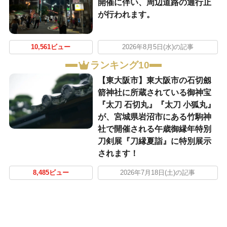
開催に伴い、周辺道路の通行止
が行われます。
10,561ビュー
2026年8月5日(水)の記事
ランキング10
【東大阪市】東大阪市の石切劔
箭神社に所蔵されている御神宝
『太刀 石切丸』『太刀 小狐丸』
が、宮城県岩沼市にある竹駒神
社で開催される午歳御縁年特別
刀剣展『刀縁夏詣』に特別展示
されます！
8,485ビュー
2026年7月18日(土)の記事