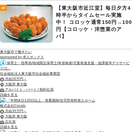
【東大阪市近江堂】毎日夕方4
ad
時半からタイムセール実施
中！ コロッケ通常150円→100
円【コロッケ・洋惣菜のア
バ】
東大阪市で働きたい
sponsored by 求人ボックス
保育士・指導員/地域限定保育士/有資格者/児童発達支援・放課後等デイサービ
ス/土...
社会福祉法人東大阪市社会福祉事業団
月給20万円～
大阪府 東大阪
アルバイト・パート / 契約社員
詳細を見る
「年間休日120日以上」准看護師/住宅型有料老人ホーム
株式会社Cocolo
月給35万円～
大阪府 東大阪
正社員
詳細を見る