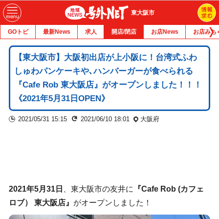
東大阪市
GOトピ
最新News
求人
開店/閉店
お店News
お店みち
【東大阪市】大阪初出店が上小阪に！台湾式ふわ
しゅわパンケーキや､ハンバーガーが食べられる
『Cafe Rob 東大阪店』がオープンしました！！！
《2021年5月31日OPEN》
2021/05/31 15:15
2021/06/10 18:01
大阪府
2021年5月31日
、東大阪市の友井に
『Cafe Rob (カフェ
ロブ） 東大阪店』
がオープンしました！