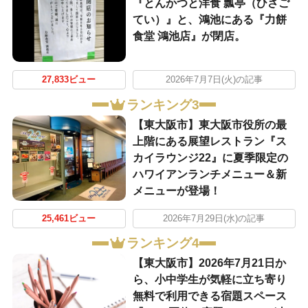
『とんかつと洋食 瓢亭（ひさご
てい）』と、鴻池にある『力餅
食堂 鴻池店』が閉店。
27,833ビュー
2026年7月7日(火)の記事
ランキング3
【東大阪市】東大阪市役所の最
上階にある展望レストラン『ス
カイラウンジ22』に夏季限定の
ハワイアンランチメニュー＆新
メニューが登場！
25,461ビュー
2026年7月29日(水)の記事
ランキング4
【東大阪市】2026年7月21日か
ら、小中学生が気軽に立ち寄り
無料で利用できる宿題スペース