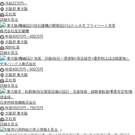
月給22万円～
大阪府 東大阪
正社員
詳細を見る
東大阪/機械設計/自社建機の開発設計/はたらき方 プライベート充実
株式会社友定建機
年収400万円～450万円
大阪府 東大阪
契約社員
詳細を見る
東大阪/機械設計 包装・印刷/自社一貫体制×安定経営×通常時はほぼ残業無し
中本パックス株式会社
年収400万円～500万円
大阪府 東大阪
正社員
詳細を見る
東大阪市・転勤無/自社製造設備の設計・生産技術・経験者歓迎/事業安定性/無
借金経...
日本特殊形鋼株式会社
年収550万円～750万円
大阪府 東大阪
正社員
詳細を見る
東大阪市の高時給の求人情報を見る
号外NET全国の最新記事一覧
>
大阪府最新記事一覧
>
東大阪市記事一覧
>
開店/閉