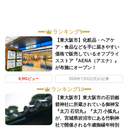
ランキング9
【東大阪市】化粧品・ヘアケ
ア・食品などを手に届きやすい
価格で販売しているオフプライ
スストア『AENA（アエナ）』
が布施にオープン！
8,941ビュー
2026年7月6日(月)の記事
ランキング10
【東大阪市】東大阪市の石切劔
箭神社に所蔵されている御神宝
『太刀 石切丸』『太刀 小狐丸』
が、宮城県岩沼市にある竹駒神
社で開催される午歳御縁年特別