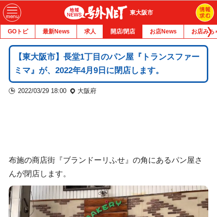
東大阪市
GOトピ
最新News
求人
開店/閉店
お店News
お店みち
【東大阪市】長堂1丁目のパン屋『トランスファー
ミマ』が、2022年4月9日に閉店します。
2022/03/29 18:00
大阪府
布施の商店街『ブランドーリふせ』の角にあるパン屋さ
んが閉店します。