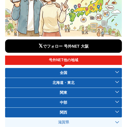
𝕏
でフォロー 号外NET 大阪
号外NET他の地域
全国
北海道・東北
関東
中部
関西
滋賀県