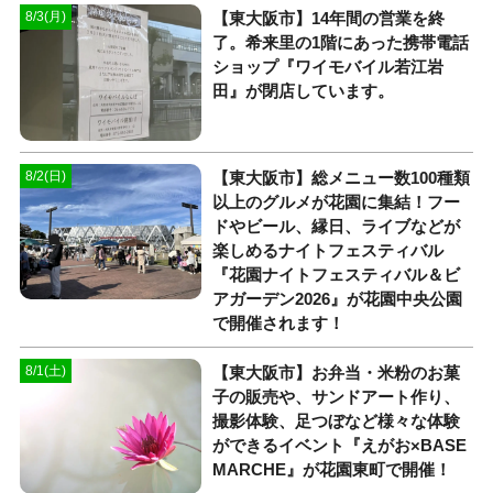
【東大阪市】14年間の営業を終
8/3(月)
了。希来里の1階にあった携帯電話
ショップ『ワイモバイル若江岩
田』が閉店しています。
【東大阪市】総メニュー数100種類
8/2(日)
以上のグルメが花園に集結！フー
ドやビール、縁日、ライブなどが
楽しめるナイトフェスティバル
『花園ナイトフェスティバル＆ビ
アガーデン2026』が花園中央公園
で開催されます！
【東大阪市】お弁当・米粉のお菓
8/1(土)
子の販売や、サンドアート作り、
撮影体験、足つぼなど様々な体験
ができるイベント『えがお×BASE
MARCHE』が花園東町で開催！