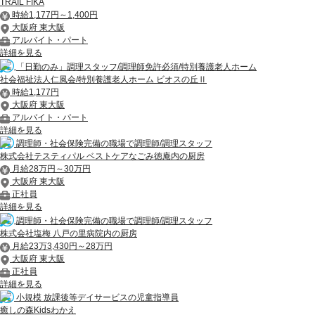
TRAIL FIKA
時給1,177円～1,400円
大阪府 東大阪
アルバイト・パート
詳細を見る
「日勤のみ」調理スタッフ/調理師免許必須/特別養護老人ホーム
社会福祉法人仁風会/特別養護老人ホーム ビオスの丘Ⅱ
時給1,177円
大阪府 東大阪
アルバイト・パート
詳細を見る
調理師・社会保険完備の職場で調理師/調理スタッフ
株式会社テスティパル ベストケアなごみ徳庵内の厨房
月給28万円～30万円
大阪府 東大阪
正社員
詳細を見る
調理師・社会保険完備の職場で調理師/調理スタッフ
株式会社塩梅 八戸の里病院内の厨房
月給23万3,430円～28万円
大阪府 東大阪
正社員
詳細を見る
小規模 放課後等デイサービスの児童指導員
癒しの森Kidsわかえ