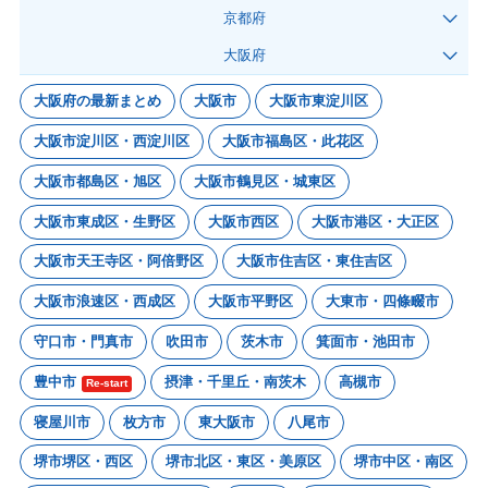
京都府
大阪府
大阪府の最新まとめ
大阪市
大阪市東淀川区
大阪市淀川区・西淀川区
大阪市福島区・此花区
大阪市都島区・旭区
大阪市鶴見区・城東区
大阪市東成区・生野区
大阪市西区
大阪市港区・大正区
大阪市天王寺区・阿倍野区
大阪市住吉区・東住吉区
大阪市浪速区・西成区
大阪市平野区
大東市・四條畷市
守口市・門真市
吹田市
茨木市
箕面市・池田市
豊中市
摂津・千里丘・南茨木
高槻市
Re-start
寝屋川市
枚方市
東大阪市
八尾市
堺市堺区・西区
堺市北区・東区・美原区
堺市中区・南区