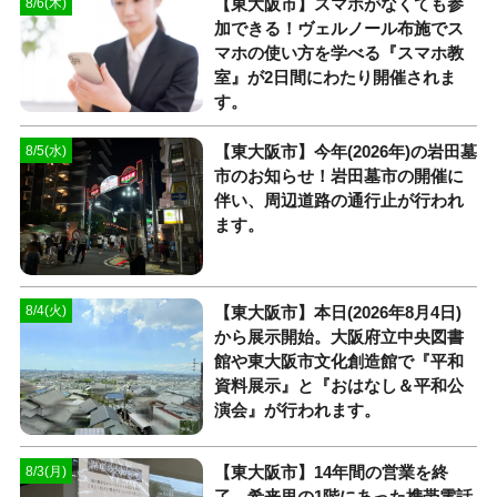
【東大阪市】スマホがなくても参
8/6(木)
加できる！ヴェルノール布施でス
マホの使い方を学べる『スマホ教
室』が2日間にわたり開催されま
す。
【東大阪市】今年(2026年)の岩田墓
8/5(水)
市のお知らせ！岩田墓市の開催に
伴い、周辺道路の通行止が行われ
ます。
【東大阪市】本日(2026年8月4日)
8/4(火)
から展示開始。大阪府立中央図書
館や東大阪市文化創造館で『平和
資料展示』と『おはなし＆平和公
演会』が行われます。
【東大阪市】14年間の営業を終
8/3(月)
了。希来里の1階にあった携帯電話