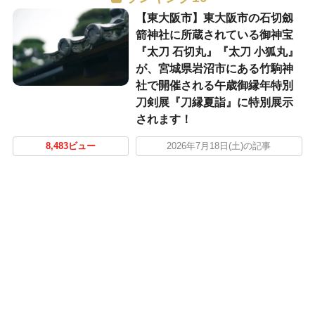
【東大阪市】東大阪市の石切劔
箭神社に所蔵されている御神宝
『太刀 石切丸』『太刀 小狐丸』
が、宮城県岩沼市にある竹駒神
社で開催される午歳御縁年特別
刀剣展『刀縁夏詣』に特別展示
されます！
8,483ビュー
2026年7月18日(土)の記事