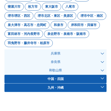
寝屋川市
枚方市
東大阪市
八尾市
堺市堺区・西区
堺市北区・東区・美原区
堺市中区・南区
泉大津市・高石市・忠岡町
和泉市
岸和田市・貝塚市
富田林市・河内長野市
泉佐野市・泉南市・阪南市
羽曳野市・藤井寺市・柏原市
兵庫県
奈良県
和歌山県
中国・四国
九州・沖縄