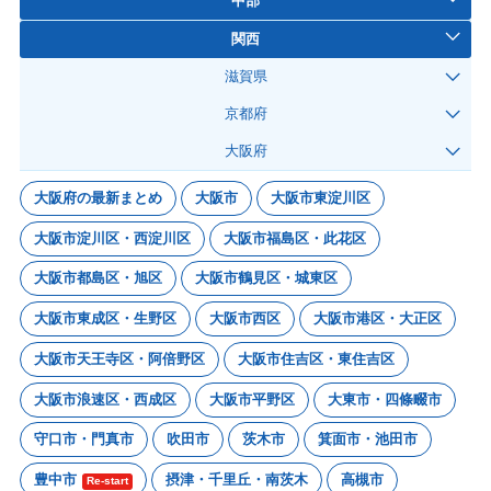
中部
関西
滋賀県
京都府
大阪府
大阪府の最新まとめ
大阪市
大阪市東淀川区
大阪市淀川区・西淀川区
大阪市福島区・此花区
大阪市都島区・旭区
大阪市鶴見区・城東区
大阪市東成区・生野区
大阪市西区
大阪市港区・大正区
大阪市天王寺区・阿倍野区
大阪市住吉区・東住吉区
大阪市浪速区・西成区
大阪市平野区
大東市・四條畷市
守口市・門真市
吹田市
茨木市
箕面市・池田市
豊中市
摂津・千里丘・南茨木
高槻市
Re-start