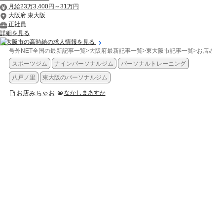
月給23万3,400円～31万円
大阪府 東大阪
正社員
詳細を見る
東大阪市の高時給の求人情報を見る
号外NET全国の最新記事一覧
>
大阪府最新記事一覧
>
東大阪市記事一覧
>
お店みち
スポーツジム
ナインパーソナルジム
パーソナルトレーニング
八戸ノ里
東大阪のパーソナルジム
お店みちゃお
なかしまあすか