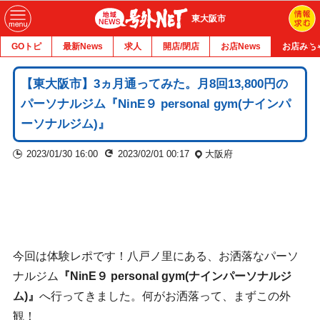
東大阪市
GOトピ
最新News
求人
開店/閉店
お店News
お店みち
【東大阪市】3ヵ月通ってみた。月8回13,800円の
パーソナルジム『NinE９ personal gym(ナインパ
ーソナルジム)』
2023/01/30 16:00
2023/02/01 00:17
大阪府
今回は体験レポです！八戸ノ里にある、お洒落なパーソ
ナルジム
『NinE９ personal gym(ナインパーソナルジ
ム)』
へ行ってきました。何がお洒落って、まずこの外
観！