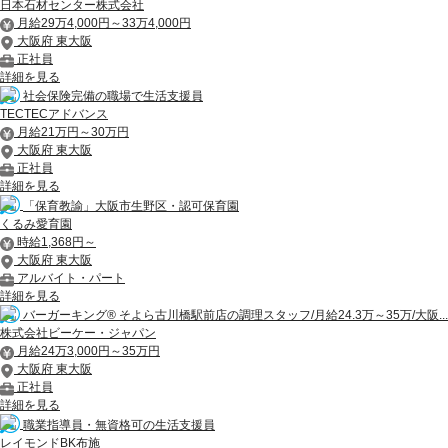
日本石材センター株式会社
月給29万4,000円～33万4,000円
大阪府 東大阪
正社員
詳細を見る
社会保険完備の職場で生活支援員
TECTECアドバンス
月給21万円～30万円
大阪府 東大阪
正社員
詳細を見る
「保育教諭」大阪市生野区・認可保育園
くるみ愛育園
時給1,368円～
大阪府 東大阪
アルバイト・パート
詳細を見る
バーガーキング® そよら古川橋駅前店の調理スタッフ/月給24.3万～35万/大阪...
株式会社ビーケー・ジャパン
月給24万3,000円～35万円
大阪府 東大阪
正社員
詳細を見る
職業指導員・無資格可の生活支援員
レイモンドBK布施