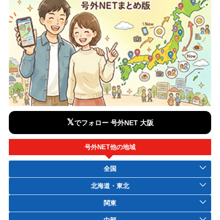
𝕏
でフォロー 号外NET 大阪
号外NET他の地域
全国
北海道・東北
関東