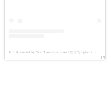
A post shared by NinE9 personal gym / 整骨院 (@nine9.gym)