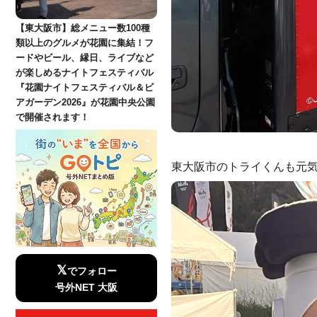
【東大阪市】総メニュー数100種
類以上のグルメが花園に集結！フ
ードやビール、縁日、ライブなど
が楽しめるナイトフェスティバル
『花園ナイトフェスティバル＆ビ
アガーデン2026』が花園中央公園
で開催されます！
東大阪市のトライくんも元気
𝕏
でフォロー
号外NET 大阪