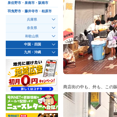
泉佐野市・泉南市・阪南市
羽曳野市・藤井寺市・柏原市
兵庫県
奈良県
和歌山県
中国・四国
九州・沖縄
商店街の中も、外も、この賑