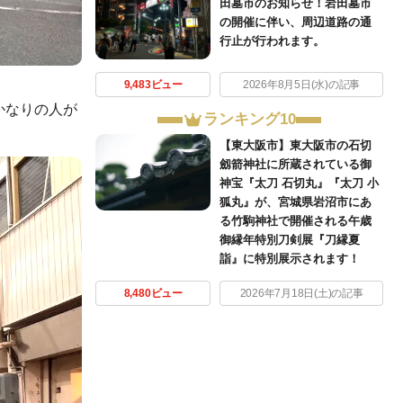
田墓市のお知らせ！岩田墓市
の開催に伴い、周辺道路の通
行止が行われます。
9,483ビュー
2026年8月5日(水)の記事
かなりの人が
ランキング10
【東大阪市】東大阪市の石切
劔箭神社に所蔵されている御
神宝『太刀 石切丸』『太刀 小
狐丸』が、宮城県岩沼市にあ
る竹駒神社で開催される午歳
御縁年特別刀剣展『刀縁夏
詣』に特別展示されます！
8,480ビュー
2026年7月18日(土)の記事