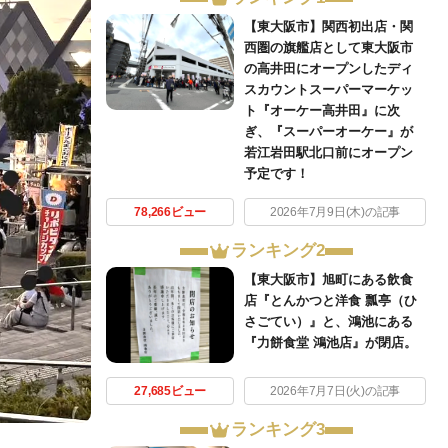
【東大阪市】関西初出店・関
西圏の旗艦店として東大阪市
の高井田にオープンしたディ
スカウントスーパーマーケッ
ト『オーケー高井田』に次
ぎ、『スーパーオーケー』が
若江岩田駅北口前にオープン
予定です！
78,266ビュー
2026年7月9日(木)の記事
ランキング2
【東大阪市】旭町にある飲食
店『とんかつと洋食 瓢亭（ひ
さごてい）』と、鴻池にある
『力餅食堂 鴻池店』が閉店。
27,685ビュー
2026年7月7日(火)の記事
ランキング3