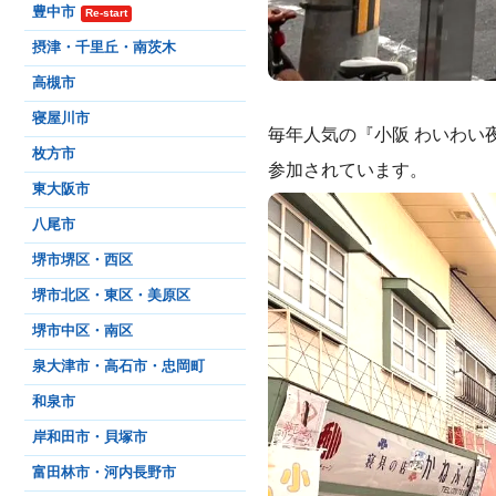
豊中市
Re-start
摂津・千里丘・南茨木
高槻市
寝屋川市
毎年人気の『小阪 わいわい
枚方市
参加されています。
東大阪市
八尾市
堺市堺区・西区
堺市北区・東区・美原区
堺市中区・南区
泉大津市・高石市・忠岡町
和泉市
岸和田市・貝塚市
富田林市・河内長野市