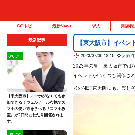
GOトピ
最新News
求人
開店/閉
最新記事
【東大阪市】イベント
2023/07/30 19:15
大阪府
8/6(木)
2023年の夏、東大阪市では
イベントがいくつも開催さ
号外NET東大阪にも、楽し
【東大阪市】スマホがなくても参
加できる！ヴェルノール布施でス
マホの使い方を学べる『スマホ教
室』が2日間にわたり開催されま
す。
8/5(水)