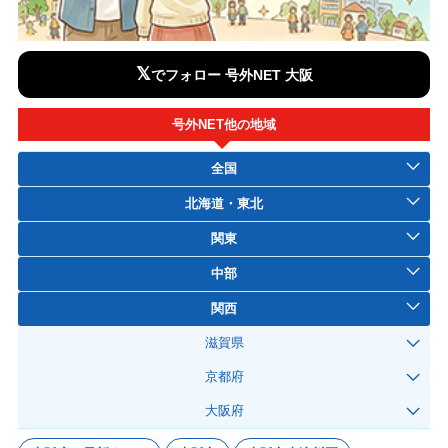
𝕏
でフォロー 号外NET 大阪
号外NET他の地域
全国
北海道・東北
関東
中部
関西
滋賀県
京都府
大阪府