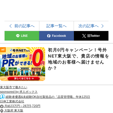
前の記事へ
記事一覧へ
次の記事へ
LINE
Facebook
旧Twitter
初月0円キャンペーン！号外
ad
NET東大阪で、貴店の情報を
地域のお客様へ届けません
か？
東大阪市で働きたい
sponsored by 求人ボックス
経験者優遇&未経験OK自社製造品の「品質管理職」年休125日
日伸工業株式会社
月給23万円～28万5,720円
大阪府 東大阪