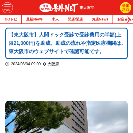
東大阪市
GOトピ
最新News
求人
開店/閉店
お店News
お店みち
【東大阪市】人間ドック受診で受診費用の半額(上
限21,000円)を助成。助成の流れや指定医療機関は､
東大阪市のウェブサイトで確認可能です。
2024/03/04 09:00
大阪府