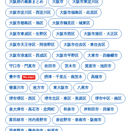
大阪府の最新まとめ
大阪市
大阪市東淀川区
大阪市淀川区・西淀川区
大阪市福島区・此花区
大阪市都島区・旭区
大阪市鶴見区・城東区
大阪市東成区・生野区
大阪市西区
大阪市港区・大正区
大阪市天王寺区・阿倍野区
大阪市住吉区・東住吉区
大阪市浪速区・西成区
大阪市平野区
大東市・四條畷市
守口市・門真市
吹田市
茨木市
箕面市・池田市
豊中市
摂津・千里丘・南茨木
高槻市
Re-start
寝屋川市
枚方市
東大阪市
八尾市
堺市堺区・西区
堺市北区・東区・美原区
堺市中区・南区
泉大津市・高石市・忠岡町
和泉市
岸和田市・貝塚市
富田林市・河内長野市
泉佐野市・泉南市・阪南市
羽曳野市・藤井寺市・柏原市