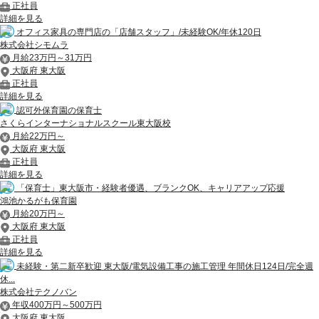
正社員
詳細を見る
オフィス家具の専門店の「店舗スタッフ」/未経験OK/年休120日
株式会社シモムラ
月給23万円～31万円
大阪府 東大阪
正社員
詳細を見る
認可外保育園の保育士
さくらインターナショナルスクール東大阪校
月給22万円～
大阪府 東大阪
正社員
詳細を見る
「保育士」東大阪市・経験者優遇、ブランクOK、キャリアアップ応援
鴻池かるがも保育園
月給20万円～
大阪府 東大阪
正社員
詳細を見る
未経験・第二新卒歓迎 東大阪/電気設備工事の施工管理 年間休日124日/完全週
休...
株式会社テクノバン
年収400万円～500万円
大阪府 東大阪