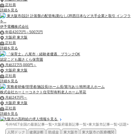
正社員
詳細を見る
東大阪市/設計 計装盤の配管/転勤なし/JR西日本など大手企業と取引 インフラ
を...
伊予電機株式会社
年収420万円～500万円
大阪府 東大阪
正社員
詳細を見る
「保育士」八尾市・経験者優遇、ブランクOK
認定こども園さくら保育園
月給22万5,000円～
大阪府 東大阪
正社員
詳細を見る
実務者研修/管理者/施設長/ホーム長/賞与あり/有料老人ホーム
株式会社カーミーコネクト住宅型有料老人ホーム琴花
月給24万円～
大阪府 東大阪
正社員
詳細を見る
東大阪市の高時給の求人情報を見る
号外NET全国の最新記事一覧
>
大阪府最新記事一覧
>
東大阪市記事一覧
>
話題
>
【
人間ドック
健康診断
助成金
東大阪市
東大阪市の医療機関