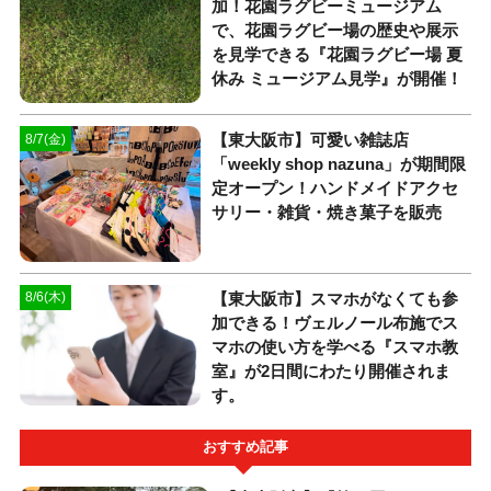
加！花園ラグビーミュージアム
で、花園ラグビー場の歴史や展示
を見学できる『花園ラグビー場 夏
休み ミュージアム見学』が開催！
【東大阪市】可愛い雑誌店
8/7(金)
「weekly shop nazuna」が期間限
定オープン！ハンドメイドアクセ
サリー・雑貨・焼き菓子を販売
【東大阪市】スマホがなくても参
8/6(木)
加できる！ヴェルノール布施でス
マホの使い方を学べる『スマホ教
室』が2日間にわたり開催されま
す。
おすすめ記事