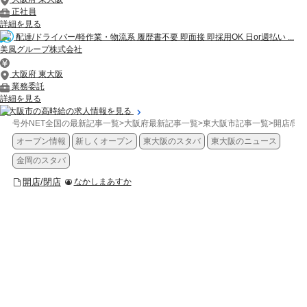
正社員
詳細を見る
配達/ドライバー/軽作業・物流系 履歴書不要 即面接 即採用OK 日or週払い ...
美風グループ株式会社
大阪府 東大阪
業務委託
詳細を見る
東大阪市の高時給の求人情報を見る
号外NET全国の最新記事一覧
>
大阪府最新記事一覧
>
東大阪市記事一覧
>
開店/閉
オープン情報
新しくオープン
東大阪のスタバ
東大阪のニュース
金岡のスタバ
開店/閉店
なかしまあすか