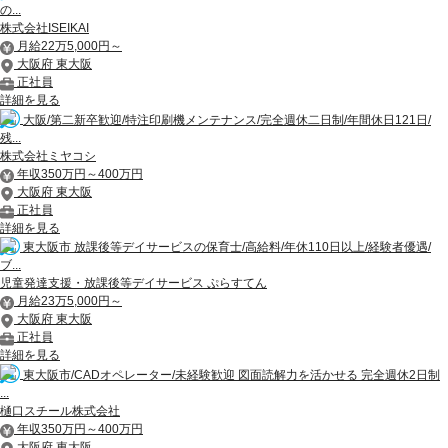
の...
株式会社ISEIKAI
月給22万5,000円～
大阪府 東大阪
正社員
詳細を見る
大阪/第二新卒歓迎/特注印刷機メンテナンス/完全週休二日制/年間休日121日/
残...
株式会社ミヤコシ
年収350万円～400万円
大阪府 東大阪
正社員
詳細を見る
東大阪市 放課後等デイサービスの保育士/高給料/年休110日以上/経験者優遇/
ブ...
児童発達支援・放課後等デイサービス ぷらすてん
月給23万5,000円～
大阪府 東大阪
正社員
詳細を見る
東大阪市/CADオペレーター/未経験歓迎 図面読解力を活かせる 完全週休2日制
...
樋口スチール株式会社
年収350万円～400万円
大阪府 東大阪