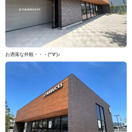
お洒落な外観・・・(*‘∀‘)♪