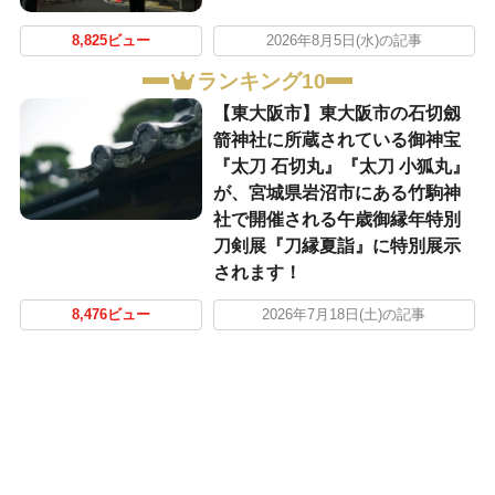
8,825ビュー
2026年8月5日(水)の記事
ランキング10
【東大阪市】東大阪市の石切劔
箭神社に所蔵されている御神宝
『太刀 石切丸』『太刀 小狐丸』
が、宮城県岩沼市にある竹駒神
社で開催される午歳御縁年特別
刀剣展『刀縁夏詣』に特別展示
されます！
8,476ビュー
2026年7月18日(土)の記事