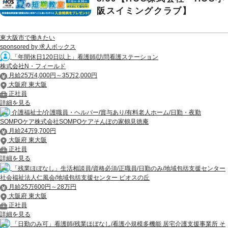
阪スイミングクラブ】
東大阪市で働きたい
sponsored by 求人ボックス
「年間休日120日以上」看護師/訪問看護ステーション
株式会社N・フィールド
月給25万4,000円～35万2,000円
大阪府 東大阪
正社員
詳細を見る
介護福祉士/介護職員・ヘルパー/賞与あり/有料老人ホーム/日勤・夜勤
SOMPOケア株式会社SOMPOケアそんぽの家鶴見徳庵
月給24万9,700円
大阪府 東大阪
正社員
詳細を見る
「残業ほぼなし」生活相談員/資格必須/正職員/日勤のみ/地域包括支援センター
社会福祉法人仁風会/地域包括支援センター ビオスの丘
月給25万600円～28万円
大阪府 東大阪
正社員
詳細を見る
「日勤のみ可」看護師/残業ほぼなし/看護小規模多機能 居宅介護支援事業所 そ