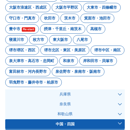
大阪市浪速区・西成区
大阪市平野区
大東市・四條畷市
守口市・門真市
吹田市
茨木市
箕面市・池田市
豊中市
摂津・千里丘・南茨木
高槻市
Re-start
寝屋川市
枚方市
東大阪市
八尾市
堺市堺区・西区
堺市北区・東区・美原区
堺市中区・南区
泉大津市・高石市・忠岡町
和泉市
岸和田市・貝塚市
富田林市・河内長野市
泉佐野市・泉南市・阪南市
羽曳野市・藤井寺市・柏原市
兵庫県
奈良県
和歌山県
中国・四国