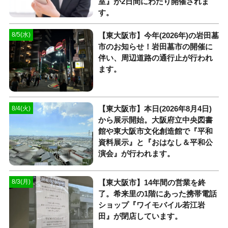
室』が2日間にわたり開催されま
す。
【東大阪市】今年(2026年)の岩田墓
8/5(水)
市のお知らせ！岩田墓市の開催に
伴い、周辺道路の通行止が行われ
ます。
【東大阪市】本日(2026年8月4日)
8/4(火)
から展示開始。大阪府立中央図書
館や東大阪市文化創造館で『平和
資料展示』と『おはなし＆平和公
演会』が行われます。
【東大阪市】14年間の営業を終
8/3(月)
了。希来里の1階にあった携帯電話
ショップ『ワイモバイル若江岩
田』が閉店しています。