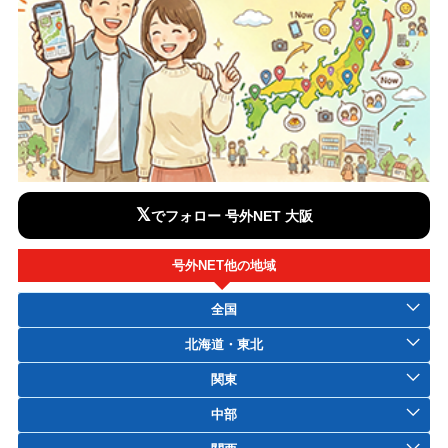
𝕏
でフォロー 号外NET 大阪
号外NET他の地域
全国
北海道・東北
関東
中部