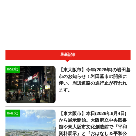
最新記事
【東大阪市】今年(2026年)の岩田墓
8/5(水)
市のお知らせ！岩田墓市の開催に
伴い、周辺道路の通行止が行われ
ます。
【東大阪市】本日(2026年8月4日)
8/4(火)
から展示開始。大阪府立中央図書
館や東大阪市文化創造館で『平和
資料展示』と『おはなし＆平和公