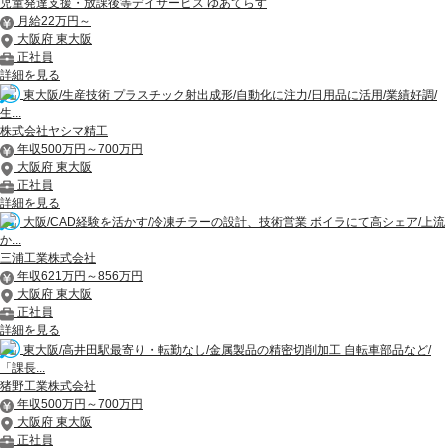
児童発達支援・放課後等デイサービス ゆあてらす
月給22万円～
大阪府 東大阪
正社員
詳細を見る
東大阪/生産技術 プラスチック射出成形/自動化に注力/日用品に活用/業績好調/
生...
株式会社ヤシマ精工
年収500万円～700万円
大阪府 東大阪
正社員
詳細を見る
大阪/CAD経験を活かす/冷凍チラーの設計、技術営業 ボイラにて高シェア/上流
か...
三浦工業株式会社
年収621万円～856万円
大阪府 東大阪
正社員
詳細を見る
東大阪/高井田駅最寄り・転勤なし/金属製品の精密切削加工 自転車部品など/
「課長...
猪野工業株式会社
年収500万円～700万円
大阪府 東大阪
正社員