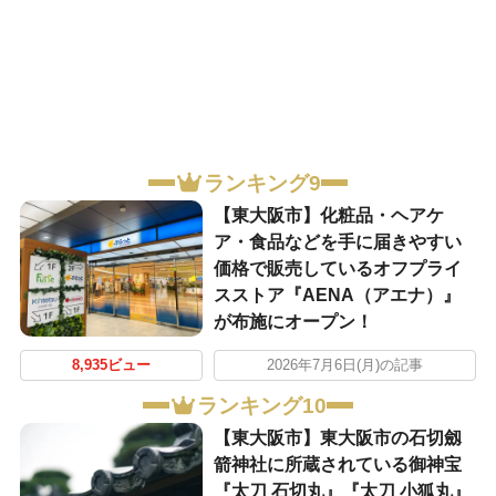
ランキング9
【東大阪市】化粧品・ヘアケ
ア・食品などを手に届きやすい
価格で販売しているオフプライ
スストア『AENA（アエナ）』
が布施にオープン！
8,935ビュー
2026年7月6日(月)の記事
ランキング10
【東大阪市】東大阪市の石切劔
箭神社に所蔵されている御神宝
『太刀 石切丸』『太刀 小狐丸』