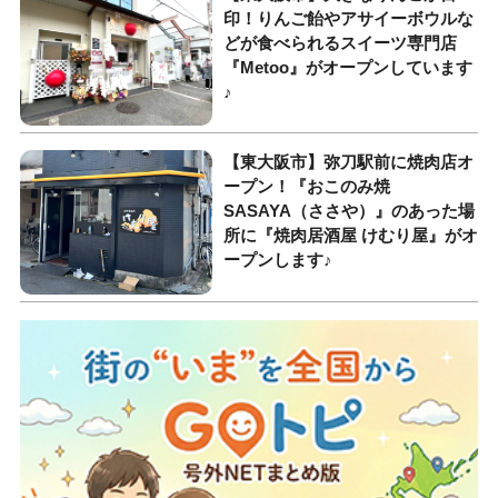
印！りんご飴やアサイーボウルな
どが食べられるスイーツ専門店
『Metoo』がオープンしています
♪
【東大阪市】弥刀駅前に焼肉店オ
ープン！『おこのみ焼
SASAYA（ささや）』のあった場
所に『焼肉居酒屋 けむり屋』がオ
ープンします♪