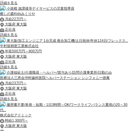
詳細を見る
小規模 放課後等デイサービスの児童指導員
癒しの森Kidsみくりや
月給22万円～
大阪府 東大阪
正社員
詳細を見る
東大阪/加工エンジニア 1台完成 複合加工機/土日祝休/年休124日/フレックス...
中村留精密工業株式会社
年収500万円～800万円
大阪府 東大阪
正社員
詳細を見る
介護福祉士/介護職員・ヘルパー/賞与あり/訪問介護事業所/日勤のみ
医療法人三恵会沖村歯科医院ヘルパーステーション シンフォニー徳庵
月給23万円～
大阪府 東大阪
正社員
詳細を見る
履歴書不要/単発・短期・1日3時間～OK/ワークライフバランス重視の20～30
代...
株式会社アドミック
時給1,300円～
大阪府 東大阪