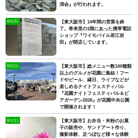
演会』が行われます。
【東大阪市】14年間の営業を終
8/3(月)
了。希来里の1階にあった携帯電話
ショップ『ワイモバイル若江岩
田』が閉店しています。
【東大阪市】総メニュー数100種類
8/2(日)
以上のグルメが花園に集結！フー
ドやビール、縁日、ライブなどが
楽しめるナイトフェスティバル
『花園ナイトフェスティバル＆ビ
アガーデン2026』が花園中央公園
で開催されます！
【東大阪市】お弁当・米粉のお菓
8/1(土)
子の販売や、サンドアート作り、
撮影体験、足つぼなど様々な体験