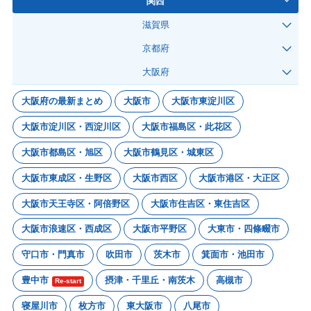
関西
滋賀県
京都府
大阪府
大阪府の最新まとめ
大阪市
大阪市東淀川区
大阪市淀川区・西淀川区
大阪市福島区・此花区
大阪市都島区・旭区
大阪市鶴見区・城東区
大阪市東成区・生野区
大阪市西区
大阪市港区・大正区
大阪市天王寺区・阿倍野区
大阪市住吉区・東住吉区
大阪市浪速区・西成区
大阪市平野区
大東市・四條畷市
守口市・門真市
吹田市
茨木市
箕面市・池田市
豊中市
摂津・千里丘・南茨木
高槻市
Re-start
寝屋川市
枚方市
東大阪市
八尾市