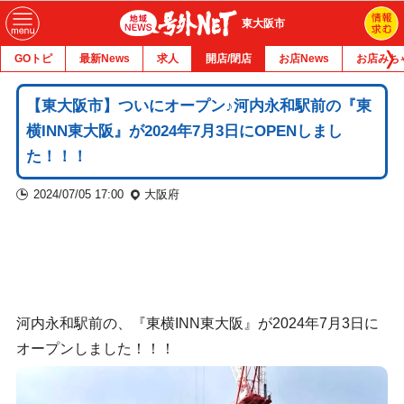
東大阪市
GOトピ
最新News
求人
開店/閉店
お店News
お店みち
【東大阪市】ついにオープン♪河内永和駅前の『東
横INN東大阪』が2024年7月3日にOPENしまし
た！！！
2024/07/05 17:00
大阪府
河内永和駅前の、『東横INN東大阪』が2024年7月3日に
オープンしました！！！