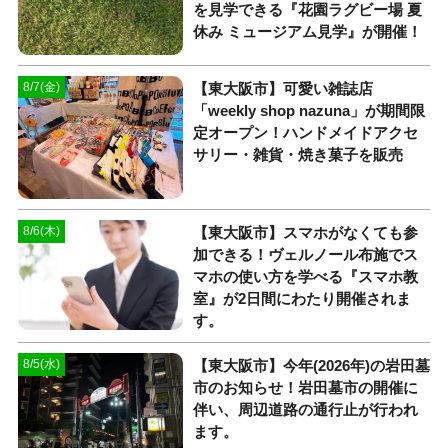
を見学できる『花園ラグビー場 夏
休み ミュージアム見学』が開催！
【東大阪市】可愛い雑誌店
8/7(金)
「weekly shop nazuna」が期間限
定オープン！ハンドメイドアクセ
サリー・雑貨・焼き菓子を販売
【東大阪市】スマホがなくても参
8/6(木)
加できる！ヴェルノール布施でス
マホの使い方を学べる『スマホ教
室』が2日間にわたり開催されま
す。
【東大阪市】今年(2026年)の岩田墓
8/5(水)
市のお知らせ！岩田墓市の開催に
伴い、周辺道路の通行止が行われ
ます。