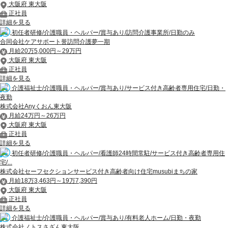
大阪府 東大阪
正社員
詳細を見る
初任者研修/介護職員・ヘルパー/賞与あり/訪問介護事業所/日勤のみ
合同会社ケアサポート誉訪問介護夢一期
月給20万5,000円～29万円
大阪府 東大阪
正社員
詳細を見る
介護福祉士/介護職員・ヘルパー/賞与あり/サービス付き高齢者専用住宅/日勤・
夜勤
株式会社Anyくおん東大阪
月給24万円～26万円
大阪府 東大阪
正社員
詳細を見る
初任者研修/介護職員・ヘルパー/看護師24時間常駐/サービス付き高齢者専用住
宅/...
株式会社セーフセクションサービス付き高齢者向け住宅musubiまちの家
月給18万3,463円～19万7,390円
大阪府 東大阪
正社員
詳細を見る
介護福祉士/介護職員・ヘルパー/賞与あり/有料老人ホーム/日勤・夜勤
株式会社ノトスさざん東大阪