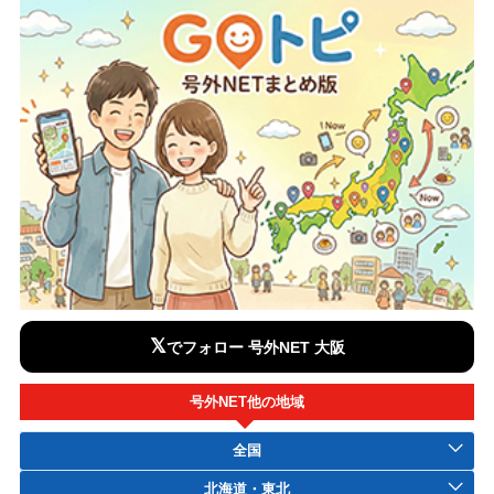
𝕏
でフォロー 号外NET 大阪
号外NET他の地域
全国
北海道・東北