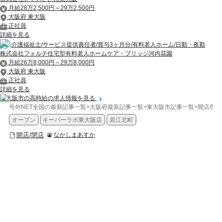
月給28万2,500円～29万2,500円
大阪府 東大阪
正社員
詳細を見る
介護福祉士/サービス提供責任者/賞与3ヶ月分/有料老人ホーム/日勤・夜勤
株式会社フォルテ住宅型有料老人ホームケア・ブリッジ河内花園
月給26万8,000円～29万8,000円
大阪府 東大阪
正社員
詳細を見る
東大阪市の高時給の求人情報を見る
号外NET全国の最新記事一覧
>
大阪府最新記事一覧
>
東大阪市記事一覧
>
開店/閉
オープン
キーパーラボ東大阪店
若江北町
開店/閉店
なかしまあすか