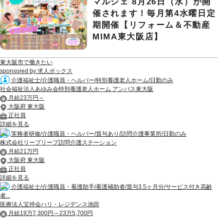
マルシェ 8月26日（水）が開
催されます！毎月第4水曜日定
期開催【リフォーム＆不動産
MIMA東大阪店】
東大阪市で働きたい
sponsored by 求人ボックス
介護福祉士/介護職員・ヘルパー/特別養護老人ホーム/日勤のみ
社会福祉法人あゆみ会特別養護老人ホーム アンパス東大阪
月給23万円～
大阪府 東大阪
正社員
詳細を見る
実務者研修/介護職員・ヘルパー/賞与あり/訪問介護事業所/日勤のみ
株式会社リープリープ訪問介護ステーション
月給21万円
大阪府 東大阪
正社員
詳細を見る
介護福祉士/介護職員・看護助手/看護補助者/賞与3.5ヶ月分/サービス付き高齢
者...
医療法人宝持会ハリ・レジデンス池田
月給19万7,300円～23万5,700円