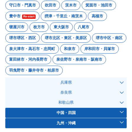
守口市・門真市
吹田市
茨木市
箕面市・池田市
豊中市
摂津・千里丘・南茨木
高槻市
Re-start
寝屋川市
枚方市
東大阪市
八尾市
堺市堺区・西区
堺市北区・東区・美原区
堺市中区・南区
泉大津市・高石市・忠岡町
和泉市
岸和田市・貝塚市
富田林市・河内長野市
泉佐野市・泉南市・阪南市
羽曳野市・藤井寺市・柏原市
兵庫県
奈良県
和歌山県
中国・四国
九州・沖縄