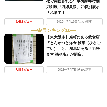
社で開催される午歳御縁年特別
刀剣展『刀縁夏詣』に特別展示
されます！
8,492ビュー
2026年7月18日(土)の記事
ランキング10
【東大阪市】旭町にある飲食店
『とんかつと洋食 瓢亭（ひさご
てい）』と、鴻池にある『力餅
食堂 鴻池店』が閉店。
7,894ビュー
2026年7月7日(火)の記事