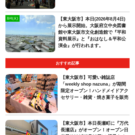
【東大阪市】本日(2026年8月4日)
8/4(火)
から展示開始。大阪府立中央図書
館や東大阪市文化創造館で『平和
資料展示』と『おはなし＆平和公
演会』が行われます。
おすすめ記事
【東大阪市】可愛い雑誌店
「weekly shop nazuna」が期間
限定オープン！ハンドメイドアク
セサリー・雑貨・焼き菓子を販売
【東大阪市】本日長瀬町に『万代
長瀬店』がオープン！オープン日