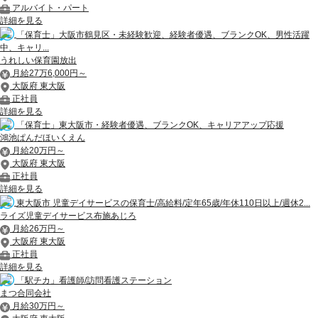
アルバイト・パート
詳細を見る
「保育士」大阪市鶴見区・未経験歓迎、経験者優遇、ブランクOK、男性活躍
中、キャリ...
うれしい保育園放出
月給27万6,000円～
大阪府 東大阪
正社員
詳細を見る
「保育士」東大阪市・経験者優遇、ブランクOK、キャリアアップ応援
鴻池ぱんだほいくえん
月給20万円～
大阪府 東大阪
正社員
詳細を見る
東大阪市 児童デイサービスの保育士/高給料/定年65歳/年休110日以上/週休2...
ライズ児童デイサービス布施あじろ
月給26万円～
大阪府 東大阪
正社員
詳細を見る
「駅チカ」看護師/訪問看護ステーション
まつ合同会社
月給30万円～