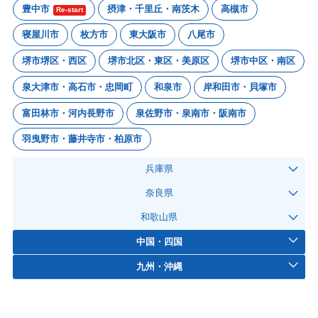
豊中市
摂津・千里丘・南茨木
高槻市
Re-start
寝屋川市
枚方市
東大阪市
八尾市
堺市堺区・西区
堺市北区・東区・美原区
堺市中区・南区
泉大津市・高石市・忠岡町
和泉市
岸和田市・貝塚市
富田林市・河内長野市
泉佐野市・泉南市・阪南市
羽曳野市・藤井寺市・柏原市
兵庫県
奈良県
和歌山県
中国・四国
九州・沖縄