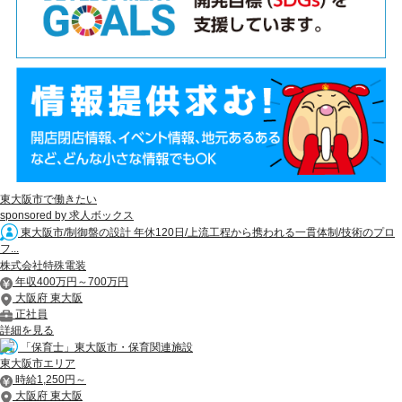
東大阪市で働きたい
sponsored by 求人ボックス
東大阪市/制御盤の設計 年休120日/上流工程から携われる一貫体制/技術のプロ
フ...
株式会社特殊電装
年収400万円～700万円
大阪府 東大阪
正社員
詳細を見る
「保育士」東大阪市・保育関連施設
東大阪市エリア
時給1,250円～
大阪府 東大阪