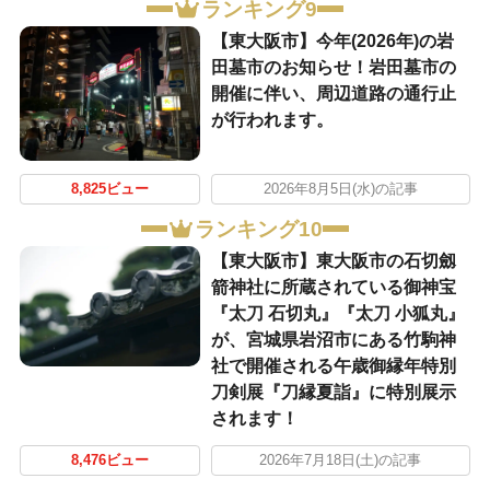
ランキング9
【東大阪市】今年(2026年)の岩
田墓市のお知らせ！岩田墓市の
開催に伴い、周辺道路の通行止
が行われます。
8,825ビュー
2026年8月5日(水)の記事
ランキング10
【東大阪市】東大阪市の石切劔
箭神社に所蔵されている御神宝
『太刀 石切丸』『太刀 小狐丸』
が、宮城県岩沼市にある竹駒神
社で開催される午歳御縁年特別
刀剣展『刀縁夏詣』に特別展示
されます！
8,476ビュー
2026年7月18日(土)の記事