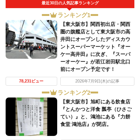
最近30日の人気記事ランキング
ランキング1
【東大阪市】関西初出店・関西
圏の旗艦店として東大阪市の高
井田にオープンしたディスカウ
ントスーパーマーケット『オー
ケー高井田』に次ぎ、『スーパ
ーオーケー』が若江岩田駅北口
前にオープン予定です！
78,231ビュー
2026年7月9日(木)の記事
ランキング2
【東大阪市】旭町にある飲食店
『とんかつと洋食 瓢亭（ひさご
てい）』と、鴻池にある『力餅
食堂 鴻池店』が閉店。