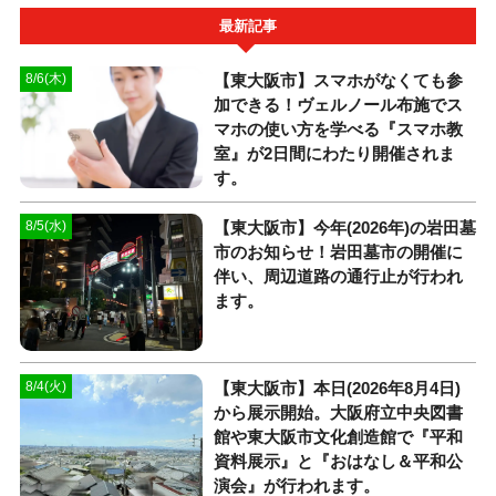
最新記事
【東大阪市】スマホがなくても参
8/6(木)
加できる！ヴェルノール布施でス
マホの使い方を学べる『スマホ教
室』が2日間にわたり開催されま
す。
【東大阪市】今年(2026年)の岩田墓
8/5(水)
市のお知らせ！岩田墓市の開催に
伴い、周辺道路の通行止が行われ
ます。
【東大阪市】本日(2026年8月4日)
8/4(火)
から展示開始。大阪府立中央図書
館や東大阪市文化創造館で『平和
資料展示』と『おはなし＆平和公
演会』が行われます。