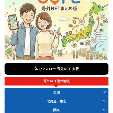
𝕏
でフォロー 号外NET 大阪
号外NET他の地域
全国
北海道・東北
関東