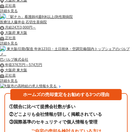
大阪府 東大阪
正社員
詳細を見る
「駅チカ」看護師/4週8休以上/急性期病院
医療法人藤井会 石切生喜病院
月給24万3,000円～
大阪府 東大阪
正社員
詳細を見る
東大阪/日勤/製造 年休123日・土日祝休・空調完備/国内トップシェアのバルブ
メ...
巴バルブ株式会社
年収376万円～574万円
大阪府 東大阪
正社員
詳細を見る
東大阪市の高時給の求人情報を見る
ホームズの売却査定をお勧めする3つの理由
①
競合に比べて提携会社数が多い
②
どこよりも会社情報が詳しく掲載されている
③
国際基準のセキュリティで個人情報を管理
ご自宅の売却を検討されている方は