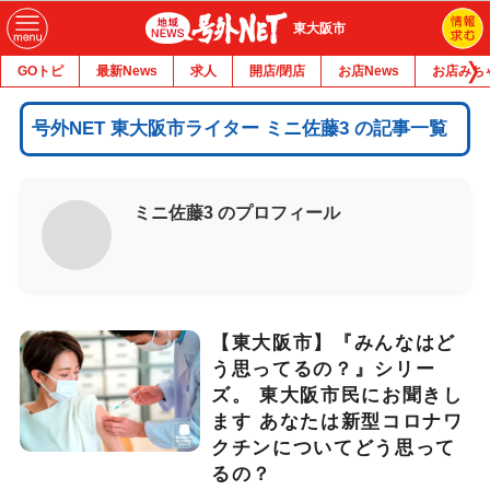
東大阪市
GOトピ
最新News
求人
開店/閉店
お店News
お店みち
号外NET 東大阪市ライター ミニ佐藤3 の記事一覧
ミニ佐藤3 のプロフィール
【東大阪市】『みんなはど
う思ってるの？』シリー
ズ。 東大阪市民にお聞きし
ます あなたは新型コロナワ
クチンについてどう思って
るの？