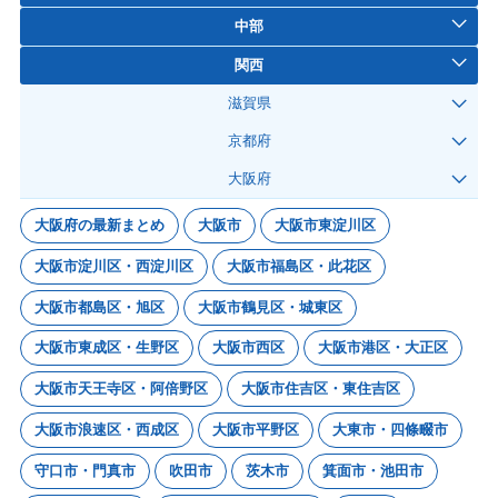
中部
関西
滋賀県
京都府
大阪府
大阪府の最新まとめ
大阪市
大阪市東淀川区
大阪市淀川区・西淀川区
大阪市福島区・此花区
大阪市都島区・旭区
大阪市鶴見区・城東区
大阪市東成区・生野区
大阪市西区
大阪市港区・大正区
大阪市天王寺区・阿倍野区
大阪市住吉区・東住吉区
大阪市浪速区・西成区
大阪市平野区
大東市・四條畷市
守口市・門真市
吹田市
茨木市
箕面市・池田市