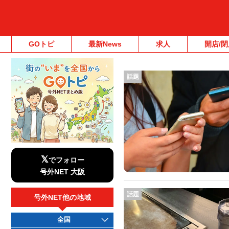
GOトピ
最新News
求人
開店/閉
話題
𝕏
でフォロー
号外NET 大阪
話題
号外NET他の地域
全国