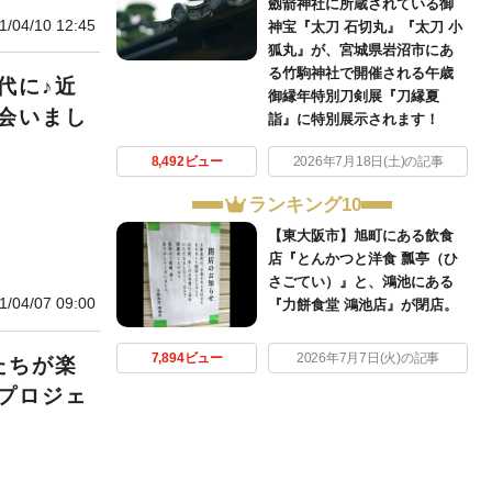
劔箭神社に所蔵されている御
1/04/10 12:45
神宝『太刀 石切丸』『太刀 小
狐丸』が、宮城県岩沼市にあ
る竹駒神社で開催される午歳
代に♪近
御縁年特別刀剣展『刀縁夏
会いまし
詣』に特別展示されます！
8,492ビュー
2026年7月18日(土)の記事
ランキング10
【東大阪市】旭町にある飲食
店『とんかつと洋食 瓢亭（ひ
さごてい）』と、鴻池にある
1/04/07 09:00
『力餅食堂 鴻池店』が閉店。
7,894ビュー
2026年7月7日(火)の記事
たちが楽
プロジェ