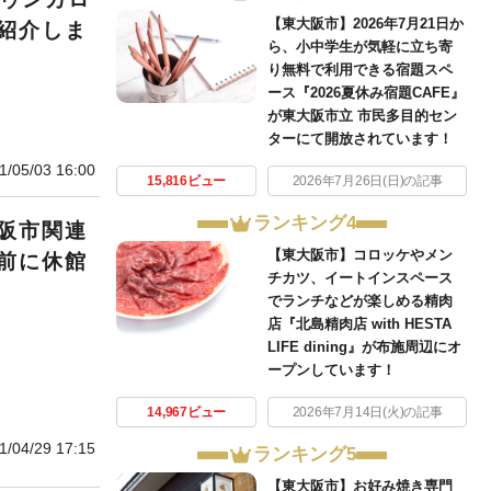
【東大阪市】2026年7月21日か
紹介しま
ら、小中学生が気軽に立ち寄
り無料で利用できる宿題スペ
ース『2026夏休み宿題CAFE』
が東大阪市立 市民多目的セン
ターにて開放されています！
1/05/03 16:00
15,816ビュー
2026年7月26日(日)の記事
ランキング4
阪市関連
【東大阪市】コロッケやメン
前に休館
チカツ、イートインスペース
でランチなどが楽しめる精肉
店『北島精肉店 with HESTA
LIFE dining』が布施周辺にオ
ープンしています！
14,967ビュー
2026年7月14日(火)の記事
1/04/29 17:15
ランキング5
【東大阪市】お好み焼き専門