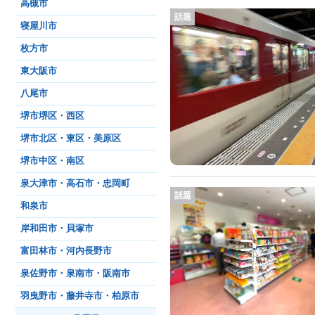
高槻市
話題
寝屋川市
枚方市
東大阪市
八尾市
堺市堺区・西区
堺市北区・東区・美原区
堺市中区・南区
泉大津市・高石市・忠岡町
話題
和泉市
岸和田市・貝塚市
富田林市・河内長野市
泉佐野市・泉南市・阪南市
羽曳野市・藤井寺市・柏原市