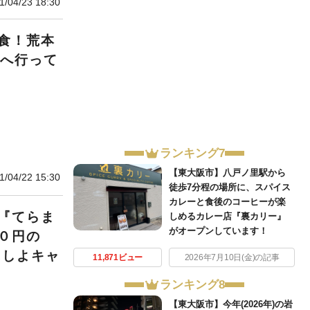
1/04/23 18:30
食！荒本
』へ行って
ランキング7
【東大阪市】八戸ノ里駅から
1/04/22 15:30
徒歩7分程の場所に、スパイス
カレーと食後のコーヒーが楽
『てらま
しめるカレー店『裏カリー』
がオープンしています！
０円の
にしよキャ
11,871ビュー
2026年7月10日(金)の記事
ランキング8
【東大阪市】今年(2026年)の岩