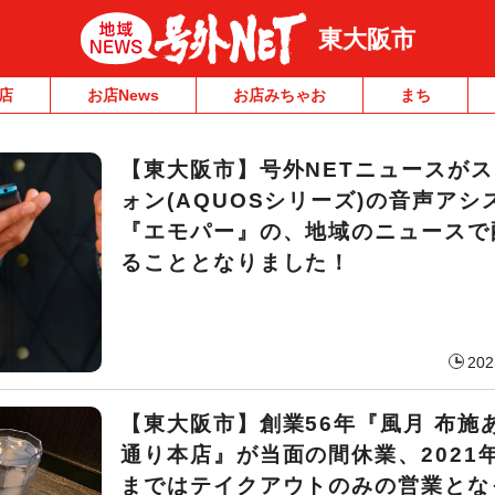
東大阪市
店
お店News
お店みちゃお
まち
【東大阪市】号外NETニュースが
ォン(AQUOSシリーズ)の音声アシ
『エモパー』の、地域のニュースで
ることとなりました！
202
【東大阪市】創業56年『風月 布施
通り本店』が当面の間休業、2021年
まではテイクアウトのみの営業とな