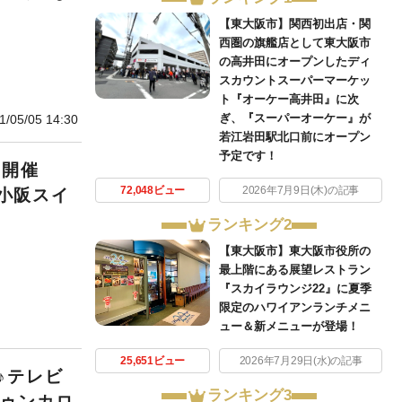
【東大阪市】関西初出店・関
西圏の旗艦店として東大阪市
の高井田にオープンしたディ
スカウントスーパーマーケッ
ト『オーケー高井田』に次
ぎ、『スーパーオーケー』が
1/05/05 14:30
若江岩田駅北口前にオープン
予定です！
教室開催
72,048ビュー
2026年7月9日(木)の記事
S小阪スイ
ランキング2
【東大阪市】東大阪市役所の
最上階にある展望レストラン
『スカイラウンジ22』に夏季
限定のハワイアンランチメニ
ュー＆新メニューが登場！
25,651ビュー
2026年7月29日(水)の記事
♪テレビ
ランキング3
トゥンカロ