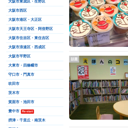
大阪市東成区・生野区
大阪市西区
大阪市港区・大正区
大阪市天王寺区・阿倍野区
大阪市住吉区・東住吉区
大阪市浪速区・西成区
大阪市平野区
話題
大東市・四條畷市
守口市・門真市
吹田市
茨木市
箕面市・池田市
豊中市
Re-start
摂津・千里丘・南茨木