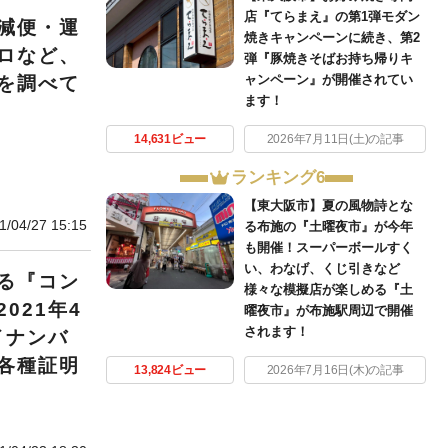
店『てらまえ』の第1弾モダン
減便・運
焼きキャンペーンに続き、第2
ロなど、
弾『豚焼きそばお持ち帰りキ
ャンペーン』が開催されてい
を調べて
ます！
14,631ビュー
2026年7月11日(土)の記事
ランキング6
【東大阪市】夏の風物詩とな
1/04/27 15:15
る布施の『土曜夜市』が今年
も開催！スーパーボールすく
い、わなげ、くじ引きなど
る『コン
様々な模擬店が楽しめる『土
021年4
曜夜市』が布施駅周辺で開催
されます！
イナンバ
各種証明
13,824ビュー
2026年7月16日(木)の記事