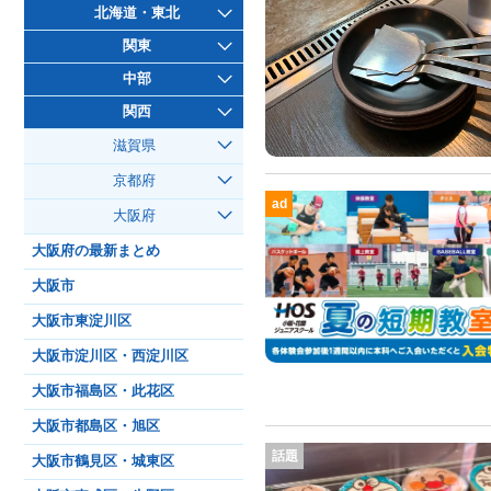
北海道・東北
関東
中部
関西
滋賀県
京都府
ad
大阪府
大阪府の最新まとめ
大阪市
大阪市東淀川区
大阪市淀川区・西淀川区
大阪市福島区・此花区
大阪市都島区・旭区
話題
大阪市鶴見区・城東区