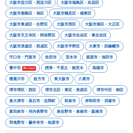
大阪市淀川区・西淀川区
大阪市福島区・此花区
大阪市都島区・旭区
大阪市鶴見区・城東区
大阪市東成区・生野区
大阪市西区
大阪市港区・大正区
大阪市天王寺区・阿倍野区
大阪市住吉区・東住吉区
大阪市浪速区・西成区
大阪市平野区
大東市・四條畷市
守口市・門真市
吹田市
茨木市
箕面市・池田市
豊中市
摂津・千里丘・南茨木
高槻市
Re-start
寝屋川市
枚方市
東大阪市
八尾市
堺市堺区・西区
堺市北区・東区・美原区
堺市中区・南区
泉大津市・高石市・忠岡町
和泉市
岸和田市・貝塚市
富田林市・河内長野市
泉佐野市・泉南市・阪南市
羽曳野市・藤井寺市・柏原市