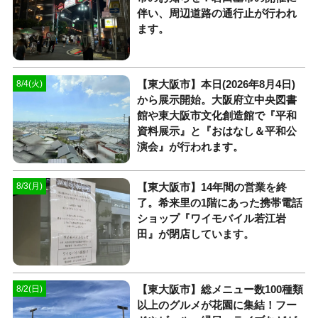
伴い、周辺道路の通行止が行われ
ます。
【東大阪市】本日(2026年8月4日)
8/4(火)
から展示開始。大阪府立中央図書
館や東大阪市文化創造館で『平和
資料展示』と『おはなし＆平和公
演会』が行われます。
【東大阪市】14年間の営業を終
8/3(月)
了。希来里の1階にあった携帯電話
ショップ『ワイモバイル若江岩
田』が閉店しています。
【東大阪市】総メニュー数100種類
8/2(日)
以上のグルメが花園に集結！フー