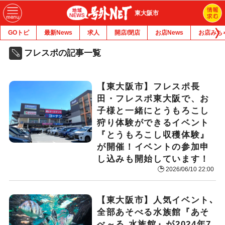
東大阪市
GOトピ
最新News
求人
開店/閉店
お店News
お店みち
フレスポの記事一覧
【東大阪市】フレスポ長
田・フレスポ東大阪で、お
子様と一緒にとうもろこし
狩り体験ができるイベント
『とうもろこし収穫体験』
が開催！イベントの参加申
し込みも開始しています！
2026/06/10 22:00
【東大阪市】人気イベント､
全部あそべる水族館『あそ
べ～る 水族館』が2024年7