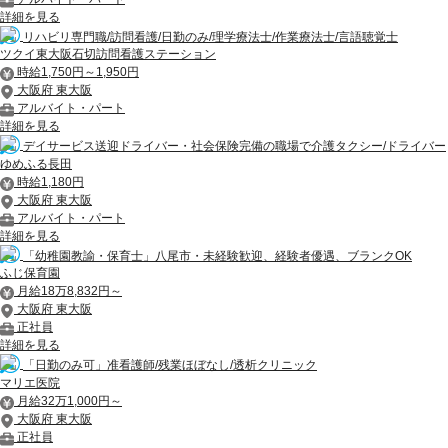
詳細を見る
リハビリ専門職/訪問看護/日勤のみ/理学療法士/作業療法士/言語聴覚士
ツクイ東大阪石切訪問看護ステーション
時給1,750円～1,950円
大阪府 東大阪
アルバイト・パート
詳細を見る
デイサービス送迎ドライバー・社会保険完備の職場で介護タクシー/ドライバー
ゆめふる長田
時給1,180円
大阪府 東大阪
アルバイト・パート
詳細を見る
「幼稚園教諭・保育士」八尾市・未経験歓迎、経験者優遇、ブランクOK
ふじ保育園
月給18万8,832円～
大阪府 東大阪
正社員
詳細を見る
「日勤のみ可」准看護師/残業ほぼなし/透析クリニック
マリエ医院
月給32万1,000円～
大阪府 東大阪
正社員