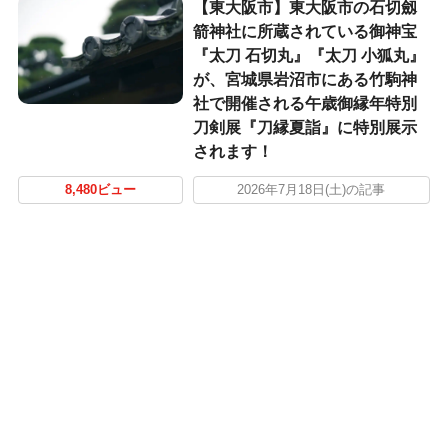
【東大阪市】東大阪市の石切劔
箭神社に所蔵されている御神宝
『太刀 石切丸』『太刀 小狐丸』
が、宮城県岩沼市にある竹駒神
社で開催される午歳御縁年特別
刀剣展『刀縁夏詣』に特別展示
されます！
8,480ビュー
2026年7月18日(土)の記事