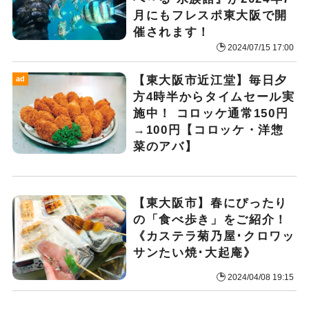
月にもフレスポ東大阪で開
催されます！
2024/07/15 17:00
【東大阪市近江堂】毎日夕
ad
方4時半からタイムセール実
施中！ コロッケ通常150円
→100円【コロッケ・洋惣
菜のアバ】
【東大阪市】春にぴったり
の「食べ歩き」をご紹介！
《カステラ菊乃屋･クロワッ
サンたい焼･大起庵》
2024/04/08 19:15