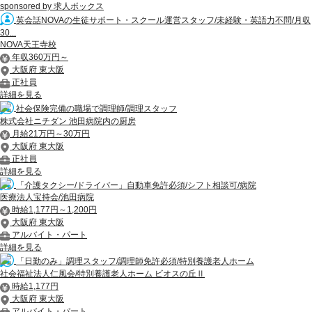
sponsored by 求人ボックス
英会話NOVAの生徒サポート・スクール運営スタッフ/未経験・英語力不問/月収
30...
NOVA天王寺校
年収360万円～
大阪府 東大阪
正社員
詳細を見る
社会保険完備の職場で調理師/調理スタッフ
株式会社ニチダン 池田病院内の厨房
月給21万円～30万円
大阪府 東大阪
正社員
詳細を見る
「介護タクシー/ドライバー」自動車免許必須/シフト相談可/病院
医療法人宝持会/池田病院
時給1,177円～1,200円
大阪府 東大阪
アルバイト・パート
詳細を見る
「日勤のみ」調理スタッフ/調理師免許必須/特別養護老人ホーム
社会福祉法人仁風会/特別養護老人ホーム ビオスの丘Ⅱ
時給1,177円
大阪府 東大阪
アルバイト・パート