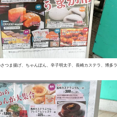
のさつま揚げ、ちゃんぽん、辛子明太子、長崎カステラ、博多
。