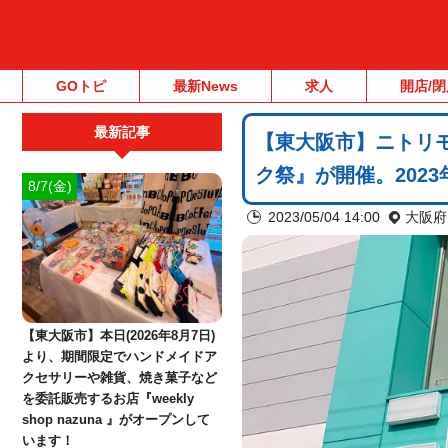
GOトピ
最新News
求人
開店/閉
最新記事
【東大阪市】ニトリモ
ク祭』が開催。202
8/7(金)
2023/05/04 14:00
大阪府
【東大阪市】本日(2026年8月7日)
より、期間限定でハンドメイドア
クセサリーや雑貨、焼き菓子など
を委託販売するお店『weekly
shop nazuna 』がオープンして
います！