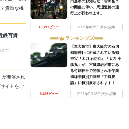
田墓市のお知らせ！岩田墓市
の開催に伴い、周辺道路の通
んて貴重な機
行止が行われます。
10,791ビュー
2026年8月5日(水)の記事
近鉄百貨
ランキング10
【東大阪市】東大阪市の石切
います！！！
劔箭神社に所蔵されている御
神宝『太刀 石切丸』『太刀 小
狐丸』が、宮城県岩沼市にあ
る竹駒神社で開催される午歳
祭』が開催され
御縁年特別刀剣展『刀縁夏
詣』に特別展示されます！
ブサイトをご
8,486ビュー
2026年7月18日(土)の記事