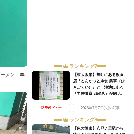
ランキング7
ラーメン、羊
【東大阪市】旭町にある飲食
店『とんかつと洋食 瓢亭（ひ
さごてい）』と、鴻池にある
『力餅食堂 鴻池店』が閉店。
12,599ビュー
2026年7月7日(火)の記事
ランキング8
【東大阪市】八戸ノ里駅から