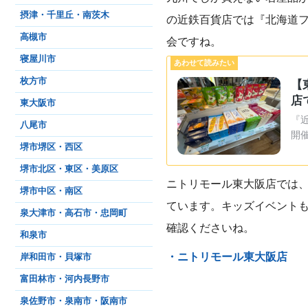
摂津・千里丘・南茨木
の近鉄百貨店では『北海道
高槻市
会ですね。
寝屋川市
枚方市
【
店
東大阪市
『
八尾市
開
堺市堺区・西区
堺市北区・東区・美原区
ニトリモール東大阪店では、2
堺市中区・南区
ています。キッズイベント
泉大津市・高石市・忠岡町
確認くださいね。
和泉市
・ニトリモール東大阪店
岸和田市・貝塚市
富田林市・河内長野市
泉佐野市・泉南市・阪南市