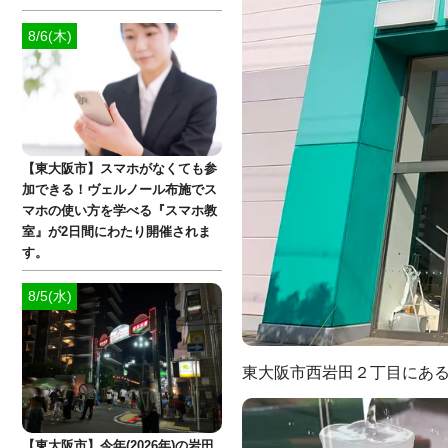
8/6(木)
【東大阪市】スマホがなくても参
加できる！ヴェルノール布施でス
マホの使い方を学べる『スマホ教
室』が2日間にわたり開催されま
す。
8/5(水)
東大阪市西岩田２丁目にあ
【東大阪市】今年(2026年)の岩田