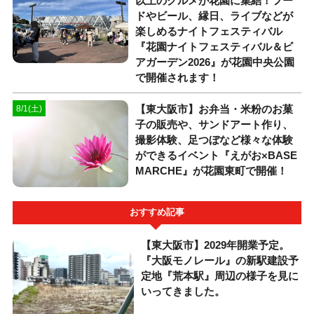
以上のグルメが花園に集結！フー
ドやビール、縁日、ライブなどが
楽しめるナイトフェスティバル
『花園ナイトフェスティバル＆ビ
アガーデン2026』が花園中央公園
で開催されます！
【東大阪市】お弁当・米粉のお菓
8/1(土)
子の販売や、サンドアート作り、
撮影体験、足つぼなど様々な体験
ができるイベント『えがお×BASE
MARCHE』が花園東町で開催！
おすすめ記事
【東大阪市】2029年開業予定。
『大阪モノレール』の新駅建設予
定地『荒本駅』周辺の様子を見に
いってきました。