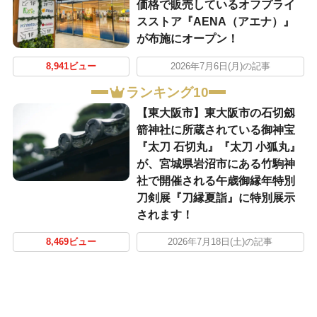
価格で販売しているオフプライ
スストア『AENA（アエナ）』
が布施にオープン！
8,941ビュー
2026年7月6日(月)の記事
ランキング10
【東大阪市】東大阪市の石切劔
箭神社に所蔵されている御神宝
『太刀 石切丸』『太刀 小狐丸』
が、宮城県岩沼市にある竹駒神
社で開催される午歳御縁年特別
刀剣展『刀縁夏詣』に特別展示
されます！
8,469ビュー
2026年7月18日(土)の記事