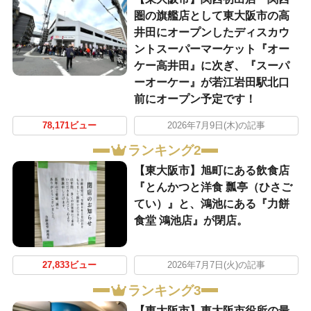
圏の旗艦店として東大阪市の高
井田にオープンしたディスカウ
ントスーパーマーケット『オー
ケー高井田』に次ぎ、『スーパ
ーオーケー』が若江岩田駅北口
前にオープン予定です！
78,171ビュー
2026年7月9日(木)の記事
ランキング2
【東大阪市】旭町にある飲食店
『とんかつと洋食 瓢亭（ひさご
てい）』と、鴻池にある『力餅
食堂 鴻池店』が閉店。
27,833ビュー
2026年7月7日(火)の記事
ランキング3
【東大阪市】東大阪市役所の最