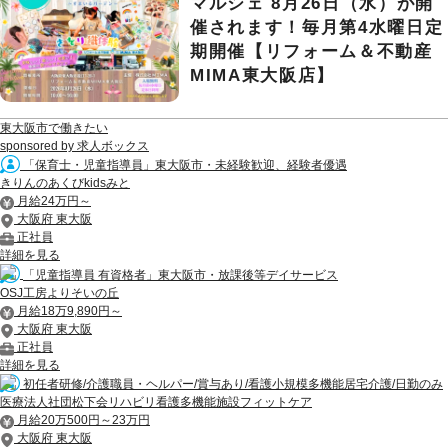
マルシェ 8月26日（水）が開
催されます！毎月第4水曜日定
期開催【リフォーム＆不動産
MIMA東大阪店】
東大阪市で働きたい
sponsored by 求人ボックス
「保育士・児童指導員」東大阪市・未経験歓迎、経験者優遇
きりんのあくびkidsみと
月給24万円～
大阪府 東大阪
正社員
詳細を見る
「児童指導員 有資格者」東大阪市・放課後等デイサービス
OSJ工房よりそいの丘
月給18万9,890円～
大阪府 東大阪
正社員
詳細を見る
初任者研修/介護職員・ヘルパー/賞与あり/看護小規模多機能居宅介護/日勤のみ
医療法人社団松下会リハビリ看護多機能施設フィットケア
月給20万500円～23万円
大阪府 東大阪