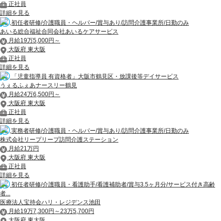
正社員
詳細を見る
初任者研修/介護職員・ヘルパー/賞与あり/訪問介護事業所/日勤のみ
あいる総合福祉合同会社あいるケアサービス
月給19万5,000円～
大阪府 東大阪
正社員
詳細を見る
「児童指導員 有資格者」大阪市鶴見区・放課後等デイサービス
うぇるふぇあナースリー鶴見
月給24万6,500円～
大阪府 東大阪
正社員
詳細を見る
実務者研修/介護職員・ヘルパー/賞与あり/訪問介護事業所/日勤のみ
株式会社リープリープ訪問介護ステーション
月給21万円
大阪府 東大阪
正社員
詳細を見る
初任者研修/介護職員・看護助手/看護補助者/賞与3.5ヶ月分/サービス付き高齢
者...
医療法人宝持会ハリ・レジデンス池田
月給19万7,300円～23万5,700円
大阪府 東大阪