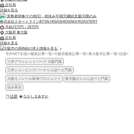
正社員
詳細を見る
実務者研修/その他/日・祝休み可/就労継続支援/日勤のみ
株式会社スタートラインBYSN HIGASHIOSAKA ROASTERY
月給23万円～29万円
大阪府 東大阪
正社員
詳細を見る
東大阪市の高時給の求人情報を見る
号外NET全国の最新記事一覧
>
大阪府最新記事一覧
>
東大阪市記事一覧
>
話題
>
【
三井アウトレットパーク 大阪門真
三井ショッピングパークららぽーと門真
大阪モノレール延伸プロジェクト
東大阪からららぽーと門真
込み具合
話題
なかしまあすか