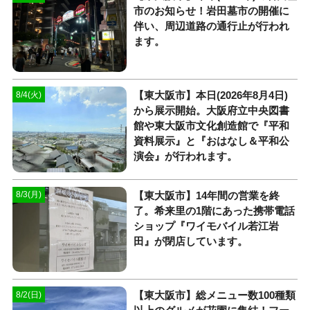
市のお知らせ！岩田墓市の開催に
伴い、周辺道路の通行止が行われ
ます。
【東大阪市】本日(2026年8月4日)
8/4(火)
から展示開始。大阪府立中央図書
館や東大阪市文化創造館で『平和
資料展示』と『おはなし＆平和公
演会』が行われます。
【東大阪市】14年間の営業を終
8/3(月)
了。希来里の1階にあった携帯電話
ショップ『ワイモバイル若江岩
田』が閉店しています。
【東大阪市】総メニュー数100種類
8/2(日)