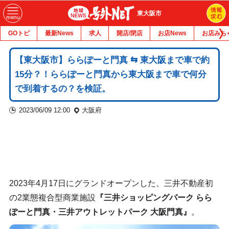
東大阪市
GOトピ
最新News
求人
開店/閉店
お店News
お店みち
【東大阪市】ららぽーと門真 ⇆ 東大阪まで車で約
15分？！ららぽーと門真から東大阪まで車で何分
で到着するの？を検証。
2023/06/09 12:00
大阪府
2023年4月17日にグランドオープンした、三井不動産初
の2業態複合型商業施設
『三井ショッピングパーク らら
ぽーと門真・三井アウトレットパーク 大阪門真』
。