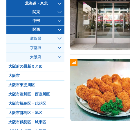
北海道・東北
関東
中部
関西
滋賀県
京都府
大阪府
ad
大阪府の最新まとめ
大阪市
大阪市東淀川区
大阪市淀川区・西淀川区
大阪市福島区・此花区
大阪市都島区・旭区
大阪市鶴見区・城東区