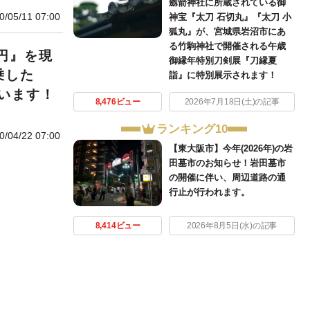
劔箭神社に所蔵されている御
0/05/11 07:00
神宝『太刀 石切丸』『太刀 小
狐丸』が、宮城県岩沼市にあ
る竹駒神社で開催される午歳
円』を現
御縁年特別刀剣展『刀縁夏
乗した
詣』に特別展示されます！
います！
8,476ビュー
2026年7月18日(土)の記事
ランキング10
0/04/22 07:00
【東大阪市】今年(2026年)の岩
田墓市のお知らせ！岩田墓市
の開催に伴い、周辺道路の通
行止が行われます。
8,414ビュー
2026年8月5日(水)の記事