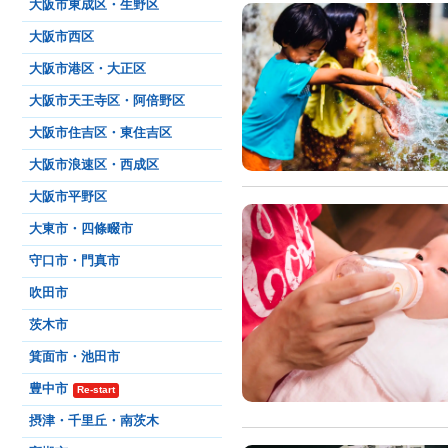
大阪市東成区・生野区
大阪市西区
大阪市港区・大正区
大阪市天王寺区・阿倍野区
大阪市住吉区・東住吉区
大阪市浪速区・西成区
大阪市平野区
大東市・四條畷市
守口市・門真市
吹田市
茨木市
箕面市・池田市
豊中市
Re-start
摂津・千里丘・南茨木