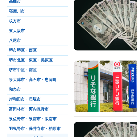
高槻市
寝屋川市
枚方市
東大阪市
八尾市
堺市堺区・西区
堺市北区・東区・美原区
堺市中区・南区
泉大津市・高石市・忠岡町
和泉市
岸和田市・貝塚市
富田林市・河内長野市
泉佐野市・泉南市・阪南市
羽曳野市・藤井寺市・柏原市