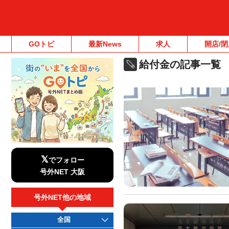
GOトピ
最新News
求人
開店/閉
給付金の記事一覧
𝕏
でフォロー
号外NET 大阪
号外NET他の地域
全国