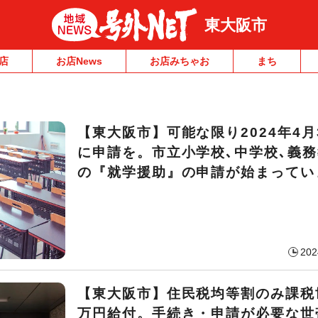
東大阪市
店
お店News
お店みちゃお
まち
【東大阪市】可能な限り2024年4月
に申請を。市立小学校､中学校､義
の『就学援助』の申請が始まってい
202
【東大阪市】住民税均等割のみ課税
万円給付。手続き・申請が必要な世