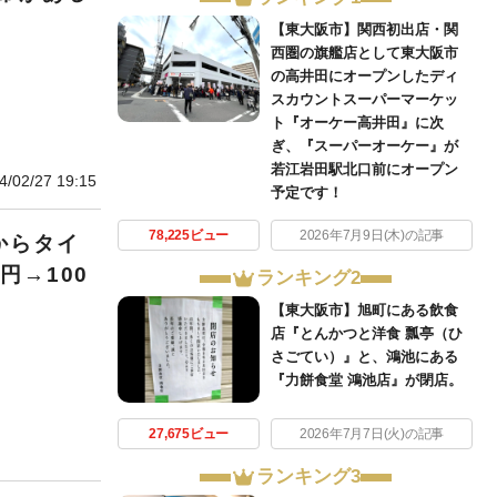
【東大阪市】関西初出店・関
西圏の旗艦店として東大阪市
の高井田にオープンしたディ
スカウントスーパーマーケッ
ト『オーケー高井田』に次
ぎ、『スーパーオーケー』が
若江岩田駅北口前にオープン
4/02/27 19:15
予定です！
78,225ビュー
2026年7月9日(木)の記事
からタイ
円→100
ランキング2
【東大阪市】旭町にある飲食
店『とんかつと洋食 瓢亭（ひ
さごてい）』と、鴻池にある
『力餅食堂 鴻池店』が閉店。
27,675ビュー
2026年7月7日(火)の記事
ランキング3