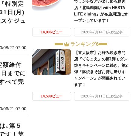
でランチなどが楽しめる精肉
『特別定
店『北島精肉店 with HESTA
1日(月)
LIFE dining』が布施周辺にオ
込スケジュ
ープンしています！
14,906ビュー
2026年7月14日(火)の記事
ランキング6
0/08/27 07:00
【東大阪市】お好み焼き専門
店『てらまえ』の第1弾モダン
定額給付
焼きキャンペーンに続き、第2
弾『豚焼きそばお持ち帰りキ
7日までに
ャンペーン』が開催されてい
すべて完
ます！
14,588ビュー
2026年7月11日(土)の記事
0/06/21 07:00
)は､第５
です！第