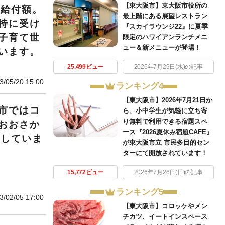
【東大阪市】東大阪市役所の
の給付額。
最上階にある展望レストラン
特に受け
『スカイラウンジ22』に夏季
子育て世
限定のハワイアンランチメニ
ュー＆新メニューが登場！
います。
25,499ビュー
2026年7月29日(水)の記事
3/05/20 15:00
ランキング4
【東大阪市】2026年7月21日か
市ではコ
ら、小中学生が気軽に立ち寄
り無料で利用できる宿題スペ
おおさか
ース『2026夏休み宿題CAFE』
給していま
が東大阪市立 市民多目的セン
ターにて開放されています！
15,772ビュー
2026年7月26日(日)の記事
ランキング5
3/02/05 17:00
【東大阪市】コロッケやメン
チカツ、イートインスペース