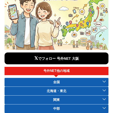
𝕏
でフォロー 号外NET 大阪
号外NET他の地域
全国
北海道・東北
関東
中部