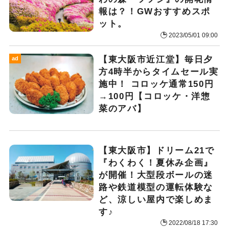
報は？！GWおすすめスポ
ット。
2023/05/01 09:00
【東大阪市近江堂】毎日夕
ad
方4時半からタイムセール実
施中！ コロッケ通常150円
→100円【コロッケ・洋惣
菜のアバ】
【東大阪市】ドリーム21で
『わくわく！夏休み企画』
が開催！大型段ボールの迷
路や鉄道模型の運転体験な
ど、涼しい屋内で楽しめま
す♪
2022/08/18 17:30