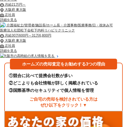
月給21万円～
大阪府 東大阪
正社員
詳細を見る
介護福祉士/管理者/施設長/ホーム長・介護事務/医療事務/日・祝休み可
医療法人社団松下会松下内科リハビリクリニック
月給30万600円～31万6,800円
大阪府 東大阪
正社員
詳細を見る
東大阪市の高時給の求人情報を見る
ホームズの売却査定をお勧めする3つの理由
①
競合に比べて提携会社数が多い
②
どこよりも会社情報が詳しく掲載されている
③
国際基準のセキュリティで個人情報を管理
ご自宅の売却を検討されている方は
ぜひ以下をクリック！▼