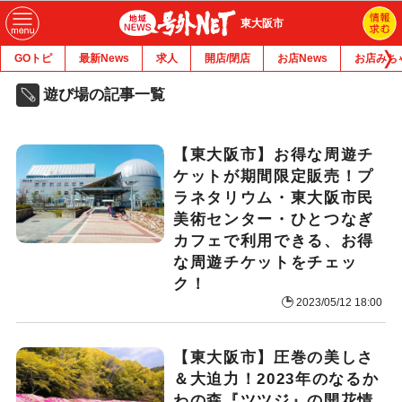
東大阪市
GOトピ
最新News
求人
開店/閉店
お店News
お店みち
遊び場の記事一覧
【東大阪市】お得な周遊チ
ケットが期間限定販売！プ
ラネタリウム・東大阪市民
美術センター・ひとつなぎ
カフェで利用できる、お得
な周遊チケットをチェッ
ク！
2023/05/12 18:00
【東大阪市】圧巻の美しさ
＆大迫力！2023年のなるか
わの森『ツツジ』の開花情