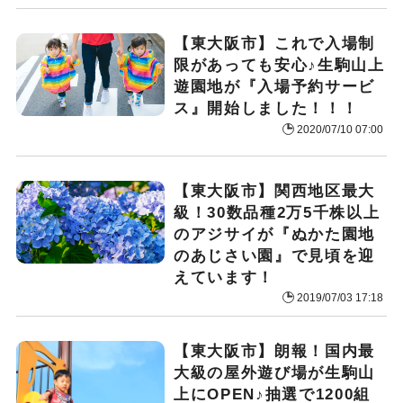
【東大阪市】これで入場制
限があっても安心♪生駒山上
遊園地が『入場予約サービ
ス』開始しました！！！
2020/07/10 07:00
【東大阪市】関西地区最大
級！30数品種2万5千株以上
のアジサイが『ぬかた園地
のあじさい園』で見頃を迎
えています！
2019/07/03 17:18
【東大阪市】朗報！国内最
大級の屋外遊び場が生駒山
上にOPEN♪抽選で1200組