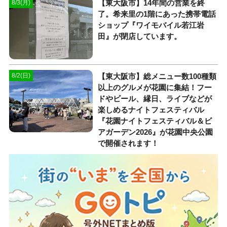
【東大阪市】14年間の営業を終
8/3(月)
了。希来里の1階にあった携帯電話
ショップ『ワイモバイル若江岩
田』が閉店しています。
【東大阪市】総メニュー数100種類
8/2(日)
以上のグルメが花園に集結！フー
ドやビール、縁日、ライブなどが
楽しめるナイトフェスティバル
『花園ナイトフェスティバル＆ビ
アガーデン2026』が花園中央公園
で開催されます！