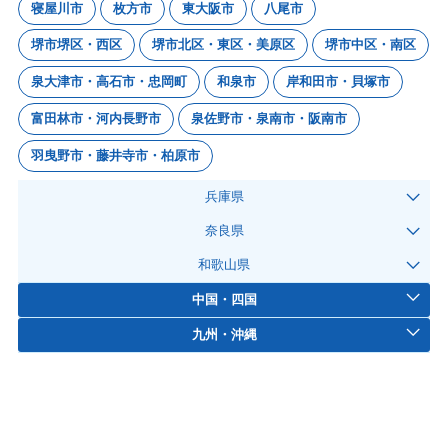
寝屋川市
枚方市
東大阪市
八尾市
堺市堺区・西区
堺市北区・東区・美原区
堺市中区・南区
泉大津市・高石市・忠岡町
和泉市
岸和田市・貝塚市
富田林市・河内長野市
泉佐野市・泉南市・阪南市
羽曳野市・藤井寺市・柏原市
兵庫県
奈良県
和歌山県
中国・四国
九州・沖縄