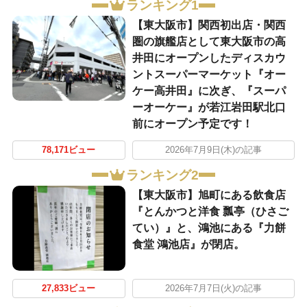
ランキング1
【東大阪市】関西初出店・関西
圏の旗艦店として東大阪市の高
井田にオープンしたディスカウ
ントスーパーマーケット『オー
ケー高井田』に次ぎ、『スーパ
ーオーケー』が若江岩田駅北口
前にオープン予定です！
78,171ビュー
2026年7月9日(木)の記事
ランキング2
【東大阪市】旭町にある飲食店
『とんかつと洋食 瓢亭（ひさご
てい）』と、鴻池にある『力餅
食堂 鴻池店』が閉店。
27,833ビュー
2026年7月7日(火)の記事