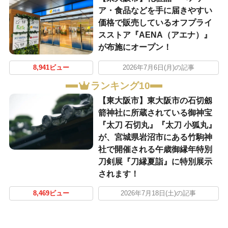
ア・食品などを手に届きやすい
価格で販売しているオフプライ
スストア『AENA（アエナ）』
が布施にオープン！
8,941ビュー
2026年7月6日(月)の記事
ランキング10
【東大阪市】東大阪市の石切劔
箭神社に所蔵されている御神宝
『太刀 石切丸』『太刀 小狐丸』
が、宮城県岩沼市にある竹駒神
社で開催される午歳御縁年特別
刀剣展『刀縁夏詣』に特別展示
されます！
8,469ビュー
2026年7月18日(土)の記事