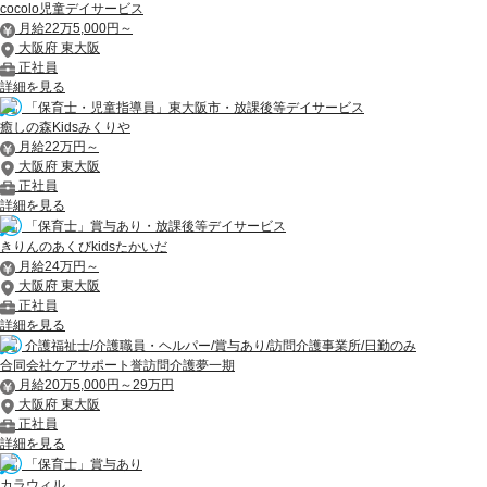
cocolo児童デイサービス
月給22万5,000円～
大阪府 東大阪
正社員
詳細を見る
「保育士・児童指導員」東大阪市・放課後等デイサービス
癒しの森Kidsみくりや
月給22万円～
大阪府 東大阪
正社員
詳細を見る
「保育士」賞与あり・放課後等デイサービス
きりんのあくびkidsたかいだ
月給24万円～
大阪府 東大阪
正社員
詳細を見る
介護福祉士/介護職員・ヘルパー/賞与あり/訪問介護事業所/日勤のみ
合同会社ケアサポート誉訪問介護夢一期
月給20万5,000円～29万円
大阪府 東大阪
正社員
詳細を見る
「保育士」賞与あり
カラウィル