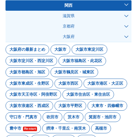
関西
滋賀県
京都府
大阪府
大阪府の最新まとめ
大阪市
大阪市東淀川区
大阪市淀川区・西淀川区
大阪市福島区・此花区
大阪市都島区・旭区
大阪市鶴見区・城東区
大阪市東成区・生野区
大阪市西区
大阪市港区・大正区
大阪市天王寺区・阿倍野区
大阪市住吉区・東住吉区
大阪市浪速区・西成区
大阪市平野区
大東市・四條畷市
守口市・門真市
吹田市
茨木市
箕面市・池田市
豊中市
摂津・千里丘・南茨木
高槻市
Re-start