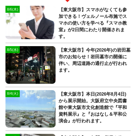
【東大阪市】スマホがなくても参
8/6(木)
加できる！ヴェルノール布施でス
マホの使い方を学べる『スマホ教
室』が2日間にわたり開催されま
す。
【東大阪市】今年(2026年)の岩田墓
8/5(水)
市のお知らせ！岩田墓市の開催に
伴い、周辺道路の通行止が行われ
ます。
【東大阪市】本日(2026年8月4日)
8/4(火)
から展示開始。大阪府立中央図書
館や東大阪市文化創造館で『平和
資料展示』と『おはなし＆平和公
演会』が行われます。