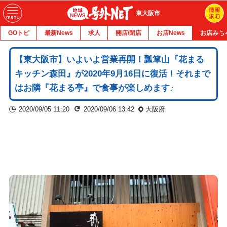
東大阪市
GOトピ
最新News
求人
開店/閉店
お店News
お店みち
【東大阪市】いよいよ営業再開！瓢箪山『花まる
キッチン森田』が2020年9月16日に復活！それまで
はお隣『花まる亭』で食事が楽しめます♪
2020/09/05 11:20
2020/09/06 13:42
大阪府