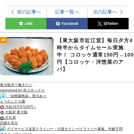
前の記事へ
記事一覧へ
次の記事へ
LINE
Facebook
旧Twitter
【東大阪市近江堂】毎日夕方4
ad
時半からタイムセール実施
中！ コロッケ通常150円→100
円【コロッケ・洋惣菜のア
バ】
東大阪市で働きたい
sponsored by 求人ボックス
「幼稚園教諭」賞与あり
ようわこども園
月給19万4,520円～
大阪府 東大阪
正社員
詳細を見る
デイサービス送迎ドライバー・介護タクシー/ドライバー募集、年齢不問