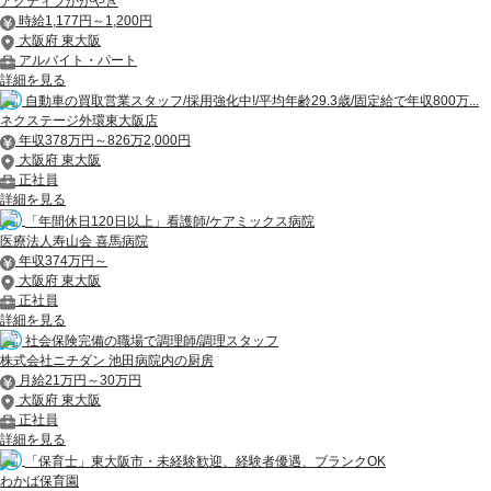
アクティブかがやき
時給1,177円～1,200円
大阪府 東大阪
アルバイト・パート
詳細を見る
自動車の買取営業スタッフ/採用強化中!/平均年齢29.3歳/固定給で年収800万...
ネクステージ外環東大阪店
年収378万円～826万2,000円
大阪府 東大阪
正社員
詳細を見る
「年間休日120日以上」看護師/ケアミックス病院
医療法人寿山会 喜馬病院
年収374万円～
大阪府 東大阪
正社員
詳細を見る
社会保険完備の職場で調理師/調理スタッフ
株式会社ニチダン 池田病院内の厨房
月給21万円～30万円
大阪府 東大阪
正社員
詳細を見る
「保育士」東大阪市・未経験歓迎、経験者優遇、ブランクOK
わかば保育園