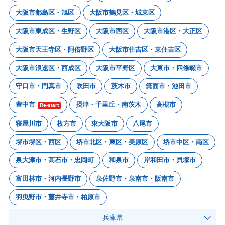
大阪市都島区・旭区
大阪市鶴見区・城東区
大阪市東成区・生野区
大阪市西区
大阪市港区・大正区
大阪市天王寺区・阿倍野区
大阪市住吉区・東住吉区
大阪市浪速区・西成区
大阪市平野区
大東市・四條畷市
守口市・門真市
吹田市
茨木市
箕面市・池田市
豊中市
摂津・千里丘・南茨木
高槻市
Re-start
寝屋川市
枚方市
東大阪市
八尾市
堺市堺区・西区
堺市北区・東区・美原区
堺市中区・南区
泉大津市・高石市・忠岡町
和泉市
岸和田市・貝塚市
富田林市・河内長野市
泉佐野市・泉南市・阪南市
羽曳野市・藤井寺市・柏原市
兵庫県