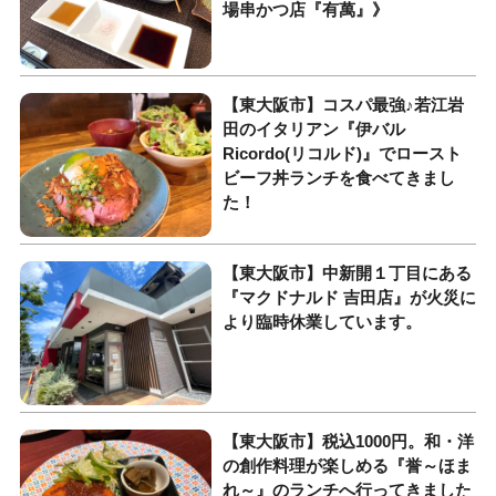
場串かつ店『有萬』》
【東大阪市】コスパ最強♪若江岩
田のイタリアン『伊バル
Ricordo(リコルド)』でロースト
ビーフ丼ランチを食べてきまし
た！
【東大阪市】中新開１丁目にある
『マクドナルド 吉田店』が火災に
より臨時休業しています。
【東大阪市】税込1000円。和・洋
の創作料理が楽しめる『誉～ほま
れ～』のランチへ行ってきました