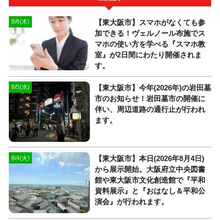
【東大阪市】スマホがなくても参
8/6(木)
加できる！ヴェルノール布施でス
マホの使い方を学べる『スマホ教
室』が2日間にわたり開催されま
す。
【東大阪市】今年(2026年)の岩田墓
8/5(水)
市のお知らせ！岩田墓市の開催に
伴い、周辺道路の通行止が行われ
ます。
【東大阪市】本日(2026年8月4日)
8/4(火)
から展示開始。大阪府立中央図書
館や東大阪市文化創造館で『平和
資料展示』と『おはなし＆平和公
演会』が行われます。