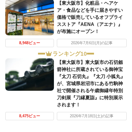
【東大阪市】化粧品・ヘアケ
ア・食品などを手に届きやすい
価格で販売しているオフプライ
スストア『AENA（アエナ）』
が布施にオープン！
8,948ビュー
2026年7月6日(月)の記事
ランキング10
【東大阪市】東大阪市の石切劔
箭神社に所蔵されている御神宝
『太刀 石切丸』『太刀 小狐丸』
が、宮城県岩沼市にある竹駒神
社で開催される午歳御縁年特別
刀剣展『刀縁夏詣』に特別展示
されます！
8,475ビュー
2026年7月18日(土)の記事