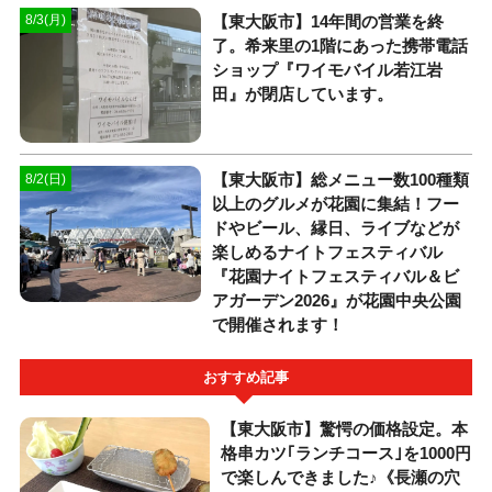
【東大阪市】14年間の営業を終
8/3(月)
了。希来里の1階にあった携帯電話
ショップ『ワイモバイル若江岩
田』が閉店しています。
【東大阪市】総メニュー数100種類
8/2(日)
以上のグルメが花園に集結！フー
ドやビール、縁日、ライブなどが
楽しめるナイトフェスティバル
『花園ナイトフェスティバル＆ビ
アガーデン2026』が花園中央公園
で開催されます！
おすすめ記事
【東大阪市】驚愕の価格設定。本
格串カツ｢ランチコース｣を1000円
で楽しんできました♪《長瀬の穴