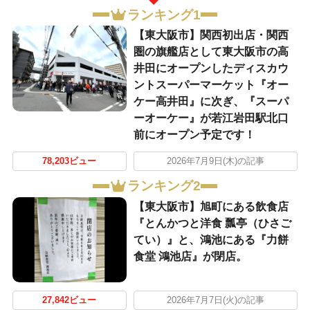
ランキング1
【東大阪市】関西初出店・関西
圏の旗艦店として東大阪市の高
井田にオープンしたディスカウ
ントスーパーマーケット『オー
ケー高井田』に次ぎ、『スーパ
ーオーケー』が若江岩田駅北口
前にオープン予定です！
78,203ビュー
2026年7月9日(木)の記事
ランキング2
【東大阪市】旭町にある飲食店
『とんかつと洋食 瓢亭（ひさご
てい）』と、鴻池にある『力餅
食堂 鴻池店』が閉店。
27,842ビュー
2026年7月7日(火)の記事