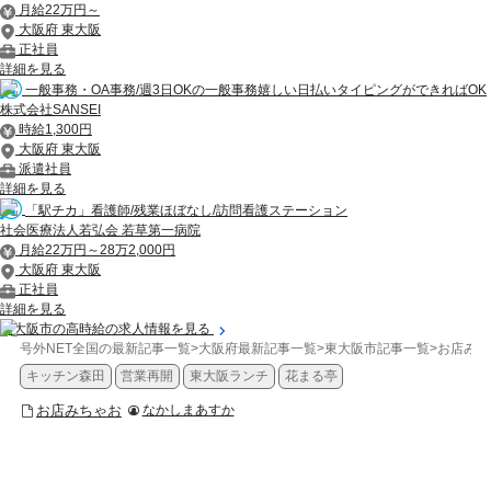
月給22万円～
大阪府 東大阪
正社員
詳細を見る
一般事務・OA事務/週3日OKの一般事務嬉しい日払いタイピングができればOK
株式会社SANSEI
時給1,300円
大阪府 東大阪
派遣社員
詳細を見る
「駅チカ」看護師/残業ほぼなし/訪問看護ステーション
社会医療法人若弘会 若草第一病院
月給22万円～28万2,000円
大阪府 東大阪
正社員
詳細を見る
東大阪市の高時給の求人情報を見る
号外NET全国の最新記事一覧
>
大阪府最新記事一覧
>
東大阪市記事一覧
>
お店みち
キッチン森田
営業再開
東大阪ランチ
花まる亭
お店みちゃお
なかしまあすか