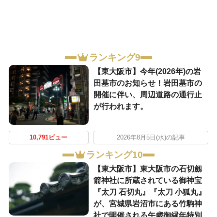
ランキング9
【東大阪市】今年(2026年)の岩
田墓市のお知らせ！岩田墓市の
開催に伴い、周辺道路の通行止
が行われます。
10,791ビュー
2026年8月5日(水)の記事
ランキング10
【東大阪市】東大阪市の石切劔
箭神社に所蔵されている御神宝
『太刀 石切丸』『太刀 小狐丸』
が、宮城県岩沼市にある竹駒神
社で開催される午歳御縁年特別