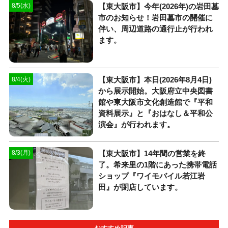
【東大阪市】今年(2026年)の岩田墓
8/5(水)
市のお知らせ！岩田墓市の開催に
伴い、周辺道路の通行止が行われ
ます。
【東大阪市】本日(2026年8月4日)
8/4(火)
から展示開始。大阪府立中央図書
館や東大阪市文化創造館で『平和
資料展示』と『おはなし＆平和公
演会』が行われます。
【東大阪市】14年間の営業を終
8/3(月)
了。希来里の1階にあった携帯電話
ショップ『ワイモバイル若江岩
田』が閉店しています。