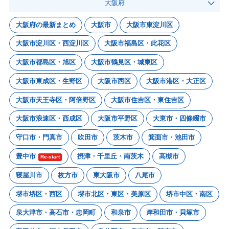
大阪府
大阪府の最新まとめ
大阪市
大阪市東淀川区
大阪市淀川区・西淀川区
大阪市福島区・此花区
大阪市都島区・旭区
大阪市鶴見区・城東区
大阪市東成区・生野区
大阪市西区
大阪市港区・大正区
大阪市天王寺区・阿倍野区
大阪市住吉区・東住吉区
大阪市浪速区・西成区
大阪市平野区
大東市・四條畷市
守口市・門真市
吹田市
茨木市
箕面市・池田市
豊中市
摂津・千里丘・南茨木
高槻市
Re-start
寝屋川市
枚方市
東大阪市
八尾市
堺市堺区・西区
堺市北区・東区・美原区
堺市中区・南区
泉大津市・高石市・忠岡町
和泉市
岸和田市・貝塚市