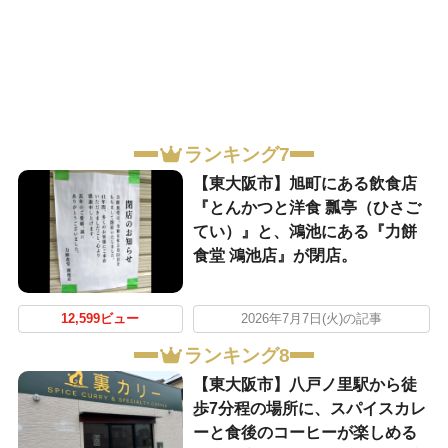
ランキング7
【東大阪市】旭町にある飲食店
『とんかつと洋食 瓢亭（ひさご
てい）』と、鴻池にある『力餅
食堂 鴻池店』が閉店。
12,599ビュー
2026年7月7日(火)の記事
ランキング8
【東大阪市】八戸ノ里駅から徒
歩7分程の場所に、スパイスカレ
ーと食後のコーヒーが楽しめる