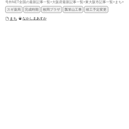
号外NET全国の最新記事一覧
>
大阪府最新記事一覧
>
東大阪市記事一覧
>
まち
>
【
スギ薬局
完成時期
枚岡プラザ
瓢箪山工事
竣工予定変更
まち
なかしまあすか