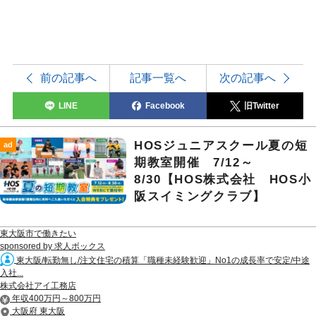
前の記事へ
記事一覧へ
次の記事へ
LINE
Facebook
旧Twitter
HOSジュニアスクール夏の短
ad
期教室開催 7/12～
8/30【HOS株式会社 HOS小
阪スイミングクラブ】
東大阪市で働きたい
sponsored by 求人ボックス
東大阪/転勤無し/注文住宅の積算「職種未経験歓迎」No1の成長率で安定/中途
入社...
株式会社アイ工務店
年収400万円～800万円
大阪府 東大阪