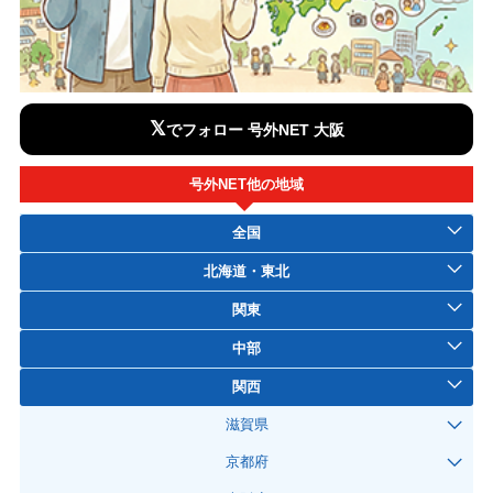
𝕏
でフォロー 号外NET 大阪
号外NET他の地域
全国
北海道・東北
関東
中部
関西
滋賀県
京都府