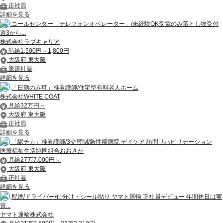
正社員
詳細を見る
コールセンター「テレフォンオペレーター」/未経験OK受電のみ落とし物受付
週3から...
株式会社ラブキャリア
時給1,500円～1,800円
大阪府 東大阪
派遣社員
詳細を見る
「日勤のみ可」准看護師/住宅型有料老人ホーム
株式会社WHITE COAT
月給32万円～
大阪府 東大阪
正社員
詳細を見る
「駅チカ」准看護師/3交替制/急性期病院 デイケア 訪問リハビリテーション
医療福祉生活協同組合おおさか
月給27万7,000円～
大阪府 東大阪
正社員
詳細を見る
配達/ドライバー/仕分け・シール貼り ヤマト運輸 正社員デビュー 年間休日は実
質...
ヤマト運輸株式会社