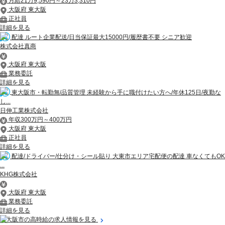
月給21万9,590円～23万3,310円
大阪府 東大阪
正社員
詳細を見る
配達 ルート企業配送/日当保証最大15000円/履歴書不要 シニア歓迎
株式会社真商
大阪府 東大阪
業務委託
詳細を見る
東大阪市・転勤無/品質管理 未経験から手に職付けたい方へ/年休125日/夜勤な
し...
日伸工業株式会社
年収300万円～400万円
大阪府 東大阪
正社員
詳細を見る
配達/ドライバー/仕分け・シール貼り 大東市エリア宅配便の配達 車なくてもOK
...
KHG株式会社
大阪府 東大阪
業務委託
詳細を見る
東大阪市の高時給の求人情報を見る