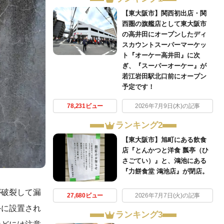
【東大阪市】関西初出店・関
西圏の旗艦店として東大阪市
の高井田にオープンしたディ
スカウントスーパーマーケッ
ト『オーケー高井田』に次
ぎ、『スーパーオーケー』が
若江岩田駅北口前にオープン
予定です！
78,231ビュー
2026年7月9日(木)の記事
ランキング2
【東大阪市】旭町にある飲食
店『とんかつと洋食 瓢亭（ひ
さごてい）』と、鴻池にある
『力餅食堂 鴻池店』が閉店。
が破裂して漏
27,680ビュー
2026年7月7日(火)の記事
外に設置され
ランキング3
などには注意