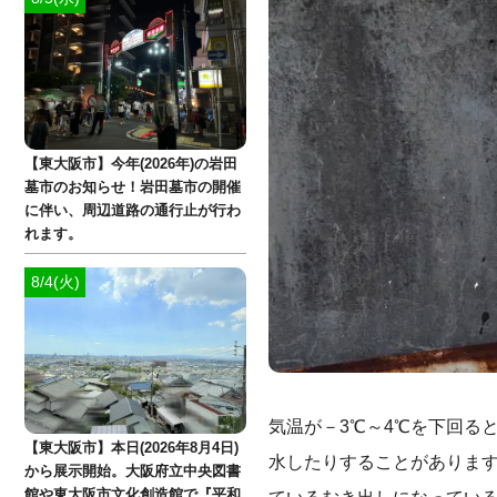
【東大阪市】今年(2026年)の岩田
墓市のお知らせ！岩田墓市の開催
に伴い、周辺道路の通行止が行わ
れます。
8/4(火)
気温が－3℃～4℃を下回る
【東大阪市】本日(2026年8月4日)
水したりすることがありま
から展示開始。大阪府立中央図書
館や東大阪市文化創造館で『平和
ているむき出しになってい