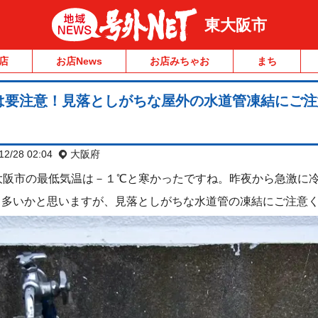
東大阪市
店
お店News
お店みちゃお
まち
は要注意！見落としがちな屋外の水道管凍結にご注
12/28 02:04
大阪府
)の東大阪市の最低気温は－１℃と寒かったですね。昨夜から急激に
も多いかと思いますが、見落としがちな水道管の凍結にご注意