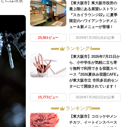
【東大阪市】東大阪市役所の
最上階にある展望レストラン
『スカイラウンジ22』に夏季
限定のハワイアンランチメニ
ュー＆新メニューが登場！
25,501ビュー
2026年7月29日(水)の記事
ランキング4
【東大阪市】2026年7月21日か
ら、小中学生が気軽に立ち寄
り無料で利用できる宿題スペ
ース『2026夏休み宿題CAFE』
が東大阪市立 市民多目的セン
ターにて開放されています！
15,773ビュー
2026年7月26日(日)の記事
ランキング5
【東大阪市】コロッケやメン
チカツ、イートインスペース