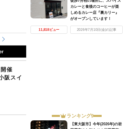
徒歩7分程の場所に、スパイス
カレーと食後のコーヒーが楽
しめるカレー店『裏カリー』
がオープンしています！
11,818ビュー
2026年7月10日(金)の記事
er
教室開催
S小阪スイ
ランキング9
【東大阪市】今年(2026年)の岩