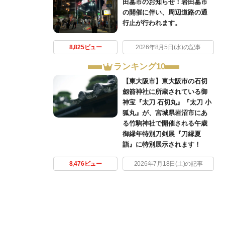
田墓市のお知らせ！岩田墓市
の開催に伴い、周辺道路の通
行止が行われます。
8,825ビュー
2026年8月5日(水)の記事
ランキング10
【東大阪市】東大阪市の石切
劔箭神社に所蔵されている御
神宝『太刀 石切丸』『太刀 小
狐丸』が、宮城県岩沼市にあ
る竹駒神社で開催される午歳
御縁年特別刀剣展『刀縁夏
詣』に特別展示されます！
8,476ビュー
2026年7月18日(土)の記事