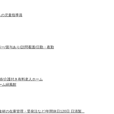
スの児童指導員
ー/賞与あり/訪問看護/日勤・夜勤
師/介護付き有料老人ホーム
ーム緑風館
材の在庫管理・受発注など/年間休日120日 日清製...