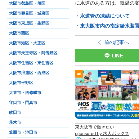
に水道のある方は、気温の
大阪市都島区・旭区
大阪市鶴見区・城東区
・水道管の凍結について
大阪市東成区・生野区
・東大阪市内の指定給水装
大阪市西区
前の記事へ
大阪市港区・大正区
大阪市天王寺区・阿倍野区
LINE
大阪市住吉区・東住吉区
大阪市浪速区・西成区
ad
大阪市平野区
大東市・四條畷市
守口市・門真市
吹田市
茨木市
東大阪市で働きたい
箕面市・池田市
sponsored by 求人ボックス