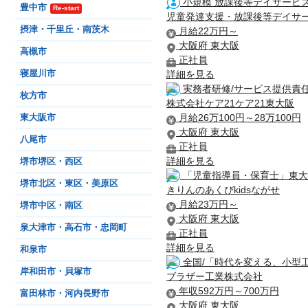
小規模 放課後等デイサービ
豊中市
Re-start
児童発達支援・放課後等デイサー
摂津・千里丘・南茨木
月給22万円～
大阪府 東大阪
高槻市
正社員
詳細を見る
寝屋川市
実務者研修/サービス提供責任
枚方市
株式会社ケア21ケア21東大阪
月給26万100円～28万100円
東大阪市
大阪府 東大阪
八尾市
正社員
詳細を見る
堺市堺区・西区
「児童指導員・保育士」東大
堺市北区・東区・美原区
きりんのあくびkidsながせ
月給23万円～
堺市中区・南区
大阪府 東大阪
泉大津市・高石市・忠岡町
正社員
詳細を見る
和泉市
全国/「時代を変える、小型工作
岸和田市・貝塚市
ブラザー工業株式会社
年収592万円～700万円
富田林市・河内長野市
大阪府 東大阪