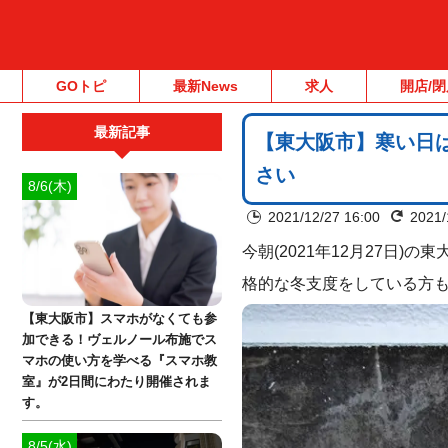
GOトピ
最新News
求人
開店/閉
最新記事
【東大阪市】寒い日
さい
8/6(木)
2021/12/27 16:00
2021/
今朝(2021年12月27日
格的な冬支度をしている方
【東大阪市】スマホがなくても参
加できる！ヴェルノール布施でス
マホの使い方を学べる『スマホ教
室』が2日間にわたり開催されま
す。
8/5(水)