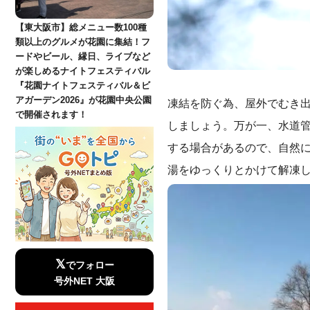
【東大阪市】総メニュー数100種
類以上のグルメが花園に集結！フ
ードやビール、縁日、ライブなど
が楽しめるナイトフェスティバル
『花園ナイトフェスティバル＆ビ
アガーデン2026』が花園中央公園
凍結を防ぐ為、屋外でむき
で開催されます！
しましょう。万が一、水道
する場合があるので、自然
湯をゆっくりとかけて解凍
𝕏
でフォロー
号外NET 大阪