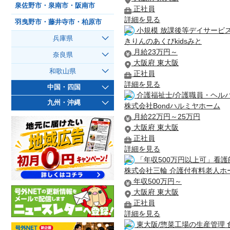
泉佐野市・泉南市・阪南市
正社員
詳細を見る
羽曳野市・藤井寺市・柏原市
小規模 放課後等デイサービ
兵庫県
きりんのあくびkidsみと
月給23万円～
奈良県
大阪府 東大阪
和歌山県
正社員
詳細を見る
中国・四国
介護福祉士/介護職員・ヘルパ
九州・沖縄
株式会社Bondハルミヤホーム
月給22万円～25万円
大阪府 東大阪
正社員
詳細を見る
「年収500万円以上可」看護
株式会社三輪 介護付有料老人ホ
年収500万円～
大阪府 東大阪
正社員
詳細を見る
東大阪/惣菜工場の生産管理 食