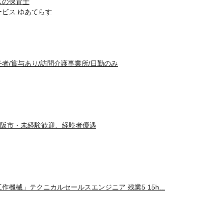
スの保育士
ビス ゆあてらす
者/賞与あり/訪問介護事業所/日勤のみ
阪市・未経験歓迎、経験者優遇
機械」テクニカルセールスエンジニア 残業5 15h...