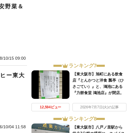
安野菜＆
8/10/15 09:00
ランキング7
【東大阪市】旭町にある飲食
ーヒー東大
店『とんかつと洋食 瓢亭（ひ
さごてい）』と、鴻池にある
『力餅食堂 鴻池店』が閉店。
12,594ビュー
2026年7月7日(火)の記事
ランキング8
6/10/04 11:58
【東大阪市】八戸ノ里駅から