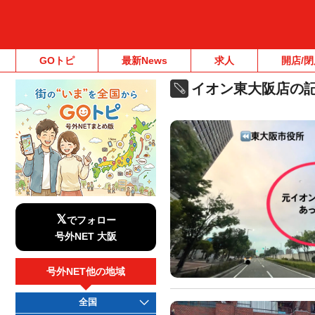
GOトピ
最新News
求人
開店/閉
イオン東大阪店の
𝕏
でフォロー
号外NET 大阪
号外NET他の地域
全国