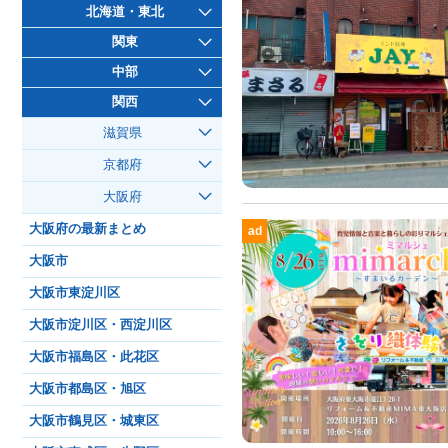
北海道・東北
関東
中部
関西
滋賀県
京都府
大阪府
大阪府の最新まとめ
ad
大阪市
大阪市東淀川区
大阪市淀川区・西淀川区
大阪市福島区・此花区
大阪市都島区・旭区
大阪市鶴見区・城東区