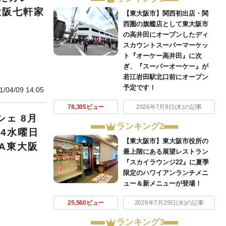
大阪七軒家
【東大阪市】関西初出店・関
西圏の旗艦店として東大阪市
の高井田にオープンしたディ
スカウントスーパーマーケッ
ト『オーケー高井田』に次
ぎ、『スーパーオーケー』が
若江岩田駅北口前にオープン
予定です！
1/04/09 14:05
78,305ビュー
2026年7月9日(木)の記事
ェ 8月
ランキング2
4水曜日
【東大阪市】東大阪市役所の
A東大阪
最上階にある展望レストラン
『スカイラウンジ22』に夏季
限定のハワイアンランチメニ
ュー＆新メニューが登場！
25,560ビュー
2026年7月29日(水)の記事
ランキング3