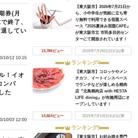
【東大阪市】2026年7月21日か
期券(月
ら、小中学生が気軽に立ち寄
り無料で利用できる宿題スペ
末で終了、
ース『2026夏休み宿題CAFE』
撤退してい
が東大阪市立 市民多目的セン
ターにて開放されています！
15,786ビュー
2026年7月26日(日)の記事
0/10/12 10:15
ランキング4
【東大阪市】コロッケやメン
ル！イオ
チカツ、イートインスペース
コンパ
でランチなどが楽しめる精肉
店『北島精肉店 with HESTA
した
LIFE dining』が布施周辺にオ
ープンしています！
14,924ビュー
2026年7月14日(火)の記事
0/10/03 12:00
ランキング5
【東大阪市】お好み焼き専門