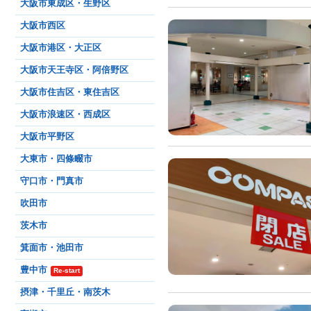
大阪市東成区・生野区
大阪市西区
大阪市港区・大正区
大阪市天王寺区・阿倍野区
大阪市住吉区・東住吉区
大阪市浪速区・西成区
大阪市平野区
大東市・四條畷市
守口市・門真市
吹田市
茨木市
箕面市・池田市
豊中市
Re-start
摂津・千里丘・南茨木