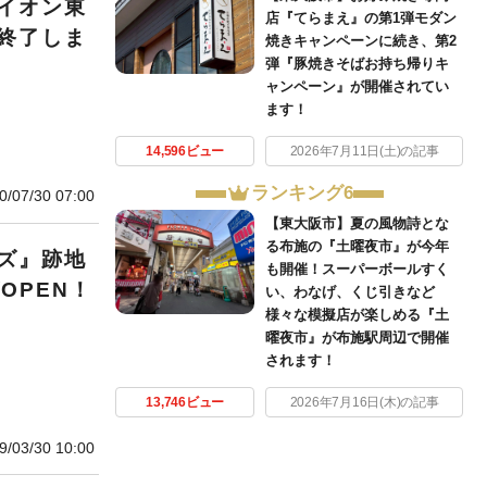
イオン東
店『てらまえ』の第1弾モダン
終了しま
焼きキャンペーンに続き、第2
弾『豚焼きそばお持ち帰りキ
ャンペーン』が開催されてい
ます！
14,596ビュー
2026年7月11日(土)の記事
ランキング6
0/07/30 07:00
【東大阪市】夏の風物詩とな
る布施の『土曜夜市』が今年
ズ』跡地
も開催！スーパーボールすく
OPEN！
い、わなげ、くじ引きなど
様々な模擬店が楽しめる『土
曜夜市』が布施駅周辺で開催
されます！
13,746ビュー
2026年7月16日(木)の記事
9/03/30 10:00