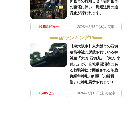
田墓市のお知らせ！岩田墓市
の開催に伴い、周辺道路の通
行止が行われます。
10,561ビュー
2026年8月5日(水)の記事
ランキング10
【東大阪市】東大阪市の石切
劔箭神社に所蔵されている御
神宝『太刀 石切丸』『太刀 小
狐丸』が、宮城県岩沼市にあ
る竹駒神社で開催される午歳
御縁年特別刀剣展『刀縁夏
詣』に特別展示されます！
8,485ビュー
2026年7月18日(土)の記事