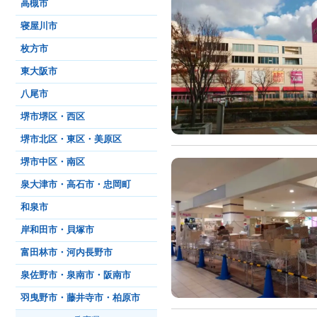
高槻市
寝屋川市
枚方市
東大阪市
八尾市
堺市堺区・西区
堺市北区・東区・美原区
堺市中区・南区
泉大津市・高石市・忠岡町
和泉市
岸和田市・貝塚市
富田林市・河内長野市
泉佐野市・泉南市・阪南市
羽曳野市・藤井寺市・柏原市