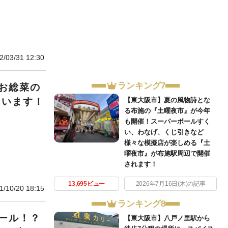
2/03/31 12:30
ランキング7
お総菜の
【東大阪市】夏の風物詩とな
ています！
る布施の『土曜夜市』が今年
も開催！スーパーボールすく
い、わなげ、くじ引きなど
様々な模擬店が楽しめる『土
曜夜市』が布施駅周辺で開催
されます！
13,695ビュー
2026年7月16日(木)の記事
1/10/20 18:15
ランキング8
ール！？
【東大阪市】八戸ノ里駅から