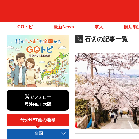
GOトピ
最新News
求人
開店/閉
石切の記事一覧
𝕏
でフォロー
号外NET 大阪
号外NET他の地域
全国