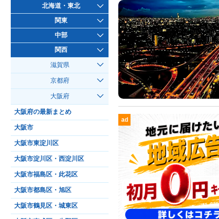
北海道・東北
関東
中部
関西
滋賀県
京都府
大阪府
大阪府の最新まとめ
ad
大阪市
大阪市東淀川区
大阪市淀川区・西淀川区
大阪市福島区・此花区
大阪市都島区・旭区
大阪市鶴見区・城東区