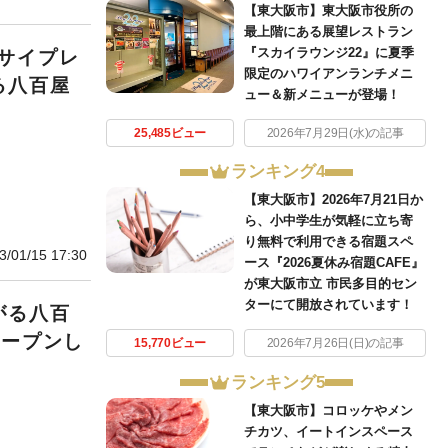
【東大阪市】東大阪市役所の
最上階にある展望レストラン
『スカイラウンジ22』に夏季
サイプレ
限定のハワイアンランチメニ
る八百屋
ュー＆新メニューが登場！
25,485ビュー
2026年7月29日(水)の記事
ランキング4
【東大阪市】2026年7月21日か
ら、小中学生が気軽に立ち寄
り無料で利用できる宿題スペ
3/01/15 17:30
ース『2026夏休み宿題CAFE』
が東大阪市立 市民多目的セン
ターにて開放されています！
がる八百
オープンし
15,770ビュー
2026年7月26日(日)の記事
ランキング5
【東大阪市】コロッケやメン
チカツ、イートインスペース