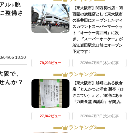
アル♪眺
【東大阪市】関西初出店・関
に整備さ
西圏の旗艦店として東大阪市
の高井田にオープンしたディ
スカウントスーパーマーケッ
ト『オーケー高井田』に次
ぎ、『スーパーオーケー』が
若江岩田駅北口前にオープン
予定です！
3/04/05 18:30
78,203ビュー
2026年7月9日(木)の記事
大阪で、
ランキング2
せんか？
【東大阪市】旭町にある飲食
店『とんかつと洋食 瓢亭（ひ
さごてい）』と、鴻池にある
『力餅食堂 鴻池店』が閉店。
27,842ビュー
2026年7月7日(火)の記事
ランキング3