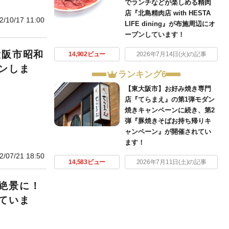
でランチなどが楽しめる精肉
店『北島精肉店 with HESTA
2/10/17 11:00
LIFE dining』が布施周辺にオ
ープンしています！
大阪市昭和
14,902ビュー
2026年7月14日(火)の記事
ンしま
ランキング6
【東大阪市】お好み焼き専門
店『てらまえ』の第1弾モダン
焼きキャンペーンに続き、第2
弾『豚焼きそばお持ち帰りキ
ャンペーン』が開催されてい
ます！
2/07/21 18:50
14,583ビュー
2026年7月11日(土)の記事
絶景に！
ていま