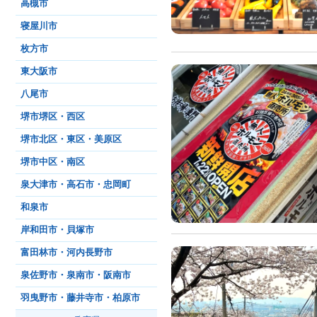
高槻市
寝屋川市
枚方市
東大阪市
八尾市
堺市堺区・西区
堺市北区・東区・美原区
堺市中区・南区
泉大津市・高石市・忠岡町
和泉市
岸和田市・貝塚市
富田林市・河内長野市
泉佐野市・泉南市・阪南市
羽曳野市・藤井寺市・柏原市