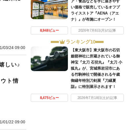
ア・食品などを手に届きやす
い価格で販売しているオフプ
ライスストア『AENA（アエ
ナ）』が布施にオープン！
8,948ビュー
2026年7月6日(月)の記事
ランキング10
1/03/24 09:00
【東大阪市】東大阪市の石切
劔箭神社に所蔵されている御
神宝『太刀 石切丸』『太刀 小
嬉しい♪
狐丸』が、宮城県岩沼市にあ
る竹駒神社で開催される午歳
アウト情
御縁年特別刀剣展『刀縁夏
詣』に特別展示されます！
8,475ビュー
2026年7月18日(土)の記事
1/01/22 09:00