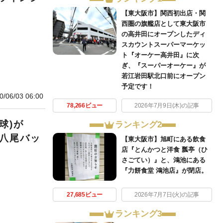
【東大阪市】関西初出店・関
西圏の旗艦店として東大阪市
の高井田にオープンしたディ
スカウントスーパーマーケッ
ト『オーケー高井田』に次
ぎ、『スーパーオーケー』が
若江岩田駅北口前にオープン
予定です！
0/06/03 06:00
78,266ビュー
2026年7月9日(木)の記事
球)が
ランキング2
【八尾バッ
【東大阪市】旭町にある飲食
店『とんかつと洋食 瓢亭（ひ
さごてい）』と、鴻池にある
『力餅食堂 鴻池店』が閉店。
27,685ビュー
2026年7月7日(火)の記事
ランキング3