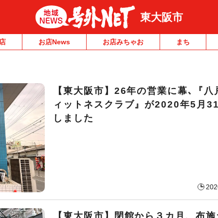
東大阪市
店
お店News
お店みちゃお
まち
【東大阪市】26年の営業に幕､『八
ィットネスクラブ』が2020年5月3
しました
202
【東大阪市】閉館から３カ月、布施