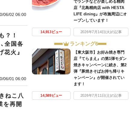
でランチなどが楽しめる精肉
店『北島精肉店 with HESTA
LIFE dining』が布施周辺にオ
0/06/02 06:00
ープンしています！
14,913ビュー
2026年7月14日(火)の記事
も？！
､全国各
ランキング6
げ花火』
【東大阪市】お好み焼き専門
店『てらまえ』の第1弾モダン
焼きキャンペーンに続き、第2
弾『豚焼きそばお持ち帰りキ
ャンペーン』が開催されてい
0/06/01 06:00
ます！
きねこ八
14,589ビュー
2026年7月11日(土)の記事
業を再開