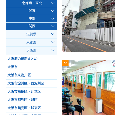
北海道・東北
関東
中部
関西
滋賀県
京都府
大阪府
大阪府の最新まとめ
ad
大阪市
大阪市東淀川区
大阪市淀川区・西淀川区
大阪市福島区・此花区
大阪市都島区・旭区
大阪市鶴見区・城東区