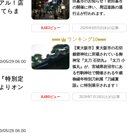
田墓市のお知らせ！岩田墓市
アル！店
の開催に伴い、周辺道路の通
 てらま
行止が行われます。
9,483ビュー
2026年8月5日(水)の記事
ランキング10
【東大阪市】東大阪市の石切
劔箭神社に所蔵されている御
神宝『太刀 石切丸』『太刀 小
0/05/29 06:00
狐丸』が、宮城県岩沼市にあ
る竹駒神社で開催される午歳
『特別定
御縁年特別刀剣展『刀縁夏
詣』に特別展示されます！
よりオン
8,480ビュー
2026年7月18日(土)の記事
0/05/28 06:00