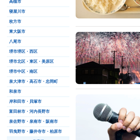
高槻市
寝屋川市
枚方市
東大阪市
八尾市
堺市堺区・西区
堺市北区・東区・美原区
堺市中区・南区
泉大津市・高石市・忠岡町
和泉市
岸和田市・貝塚市
富田林市・河内長野市
泉佐野市・泉南市・阪南市
羽曳野市・藤井寺市・柏原市