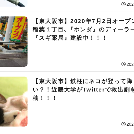
202
【東大阪市】2020年7月2日オープ
稲葉１丁目､『ホンダ』のディーラ
『スギ薬局』建設中！！！
202
【東大阪市】鉄柱にネコが登って降
い？！近畿大学がTwitterで救出劇
稿！！！
202