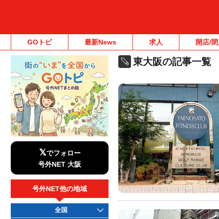
GOトピ
最新News
求人
開店/閉
東大阪の記事一覧
𝕏
でフォロー
号外NET 大阪
号外NET他の地域
全国