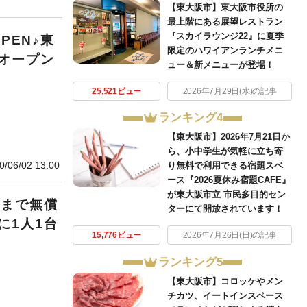
【東大阪市】東大阪市役所の
最上階にある展望レストラン
『スカイラウンジ22』に夏季
PEN♪東
限定のハワイアンランチメニ
オープン
ュー＆新メニューが登場！
25,521ビュー
2026年7月29日(水)の記事
ランキング4
【東大阪市】2026年7月21日か
ら、小中学生が気軽に立ち寄
0/06/02 13:00
り無料で利用できる宿題スペ
ース『2026夏休み宿題CAFE』
が東大阪市立 市民多目的セン
末まで無償
ターにて開放されています！
に1人1台
15,776ビュー
2026年7月26日(日)の記事
ランキング5
【東大阪市】コロッケやメン
チカツ、イートインスペース