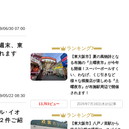
9/06/30 07:00
週末、東
ランキング7
れます
【東大阪市】夏の風物詩とな
る布施の『土曜夜市』が今年
も開催！スーパーボールすく
い、わなげ、くじ引きなど
様々な模擬店が楽しめる『土
曜夜市』が布施駅周辺で開催
されます！
9/05/22 08:30
13,703ビュー
2026年7月16日(木)の記事
ル･イオ
ランキング8
２件ご紹
【東大阪市】八戸ノ里駅から