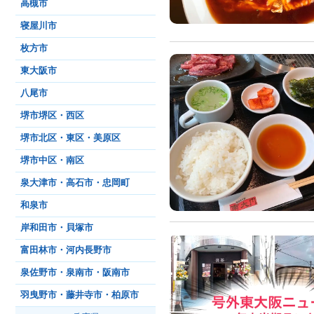
高槻市
寝屋川市
枚方市
東大阪市
八尾市
堺市堺区・西区
堺市北区・東区・美原区
堺市中区・南区
泉大津市・高石市・忠岡町
和泉市
岸和田市・貝塚市
富田林市・河内長野市
泉佐野市・泉南市・阪南市
羽曳野市・藤井寺市・柏原市