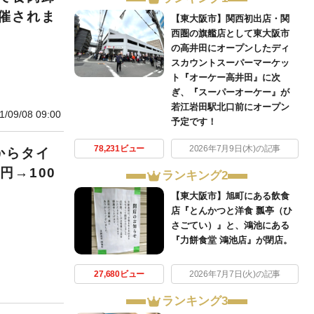
催されま
【東大阪市】関西初出店・関
西圏の旗艦店として東大阪市
の高井田にオープンしたディ
スカウントスーパーマーケッ
ト『オーケー高井田』に次
ぎ、『スーパーオーケー』が
若江岩田駅北口前にオープン
1/09/08 09:00
予定です！
78,231ビュー
2026年7月9日(木)の記事
からタイ
円→100
ランキング2
【東大阪市】旭町にある飲食
店『とんかつと洋食 瓢亭（ひ
さごてい）』と、鴻池にある
『力餅食堂 鴻池店』が閉店。
27,680ビュー
2026年7月7日(火)の記事
ランキング3