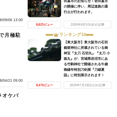
田墓市のお知らせ！岩田墓市
の開催に伴い、周辺道路の通
行止が行われます。
8/09/06 13:00
8,825ビュー
2026年8月5日(水)の記事
ランキング10
で月極駐
【東大阪市】東大阪市の石切
劔箭神社に所蔵されている御
神宝『太刀 石切丸』『太刀 小
狐丸』が、宮城県岩沼市にあ
る竹駒神社で開催される午歳
御縁年特別刀剣展『刀縁夏
詣』に特別展示されます！
8/04/21 09:00
8,476ビュー
2026年7月18日(土)の記事
ラオケバ