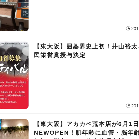
201
【東大阪】囲碁界史上初！井山裕太
民栄誉賞授与決定
201
【東大阪】アカカベ荒本店が6月1
NEWOPEN！肌年齢に血管・脳年