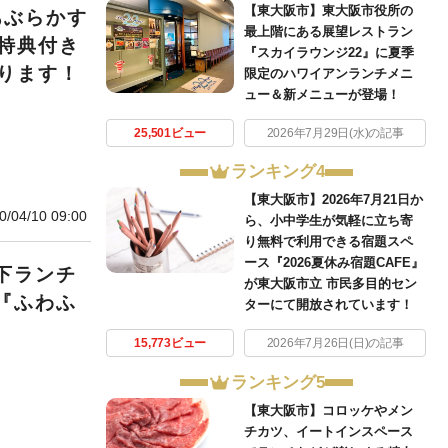
【東大阪市】東大阪市役所の
あぶらかす
最上階にある展望レストラン
特典付き
『スカイラウンジ22』に夏季
ります！
限定のハワイアンランチメニ
ュー＆新メニューが登場！
25,501ビュー
2026年7月29日(水)の記事
ランキング4
【東大阪市】2026年7月21日か
0/04/10 09:00
ら、小中学生が気軽に立ち寄
り無料で利用できる宿題スペ
ース『2026夏休み宿題CAFE』
下ランチ
が東大阪市立 市民多目的セン
『ふわふ
ターにて開放されています！
15,773ビュー
2026年7月26日(日)の記事
ランキング5
【東大阪市】コロッケやメン
チカツ、イートインスペース