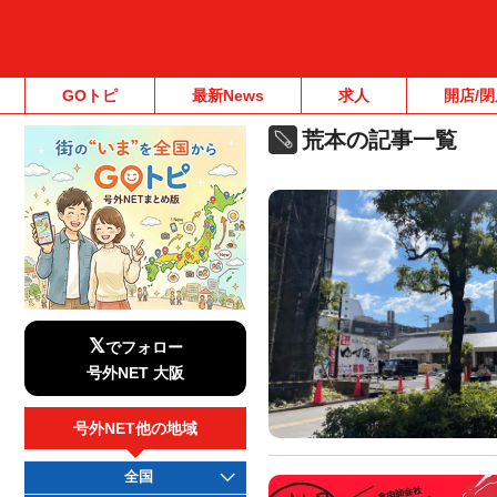
GOトピ
最新News
求人
開店/閉
荒本の記事一覧
𝕏
でフォロー
号外NET 大阪
号外NET他の地域
全国