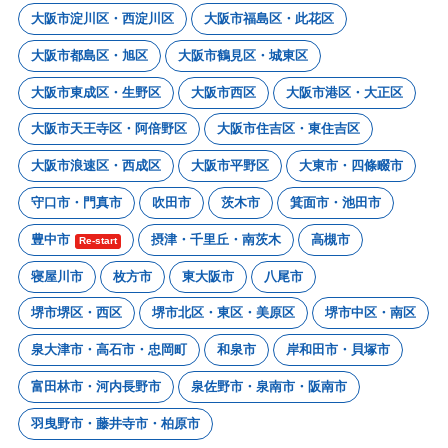
大阪市淀川区・西淀川区
大阪市福島区・此花区
大阪市都島区・旭区
大阪市鶴見区・城東区
大阪市東成区・生野区
大阪市西区
大阪市港区・大正区
大阪市天王寺区・阿倍野区
大阪市住吉区・東住吉区
大阪市浪速区・西成区
大阪市平野区
大東市・四條畷市
守口市・門真市
吹田市
茨木市
箕面市・池田市
豊中市
摂津・千里丘・南茨木
高槻市
Re-start
寝屋川市
枚方市
東大阪市
八尾市
堺市堺区・西区
堺市北区・東区・美原区
堺市中区・南区
泉大津市・高石市・忠岡町
和泉市
岸和田市・貝塚市
富田林市・河内長野市
泉佐野市・泉南市・阪南市
羽曳野市・藤井寺市・柏原市