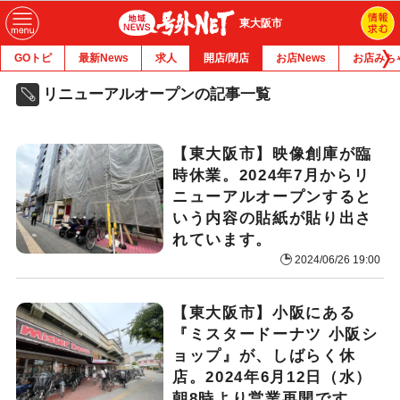
東大阪市
GOトピ
最新News
求人
開店/閉店
お店News
お店みち
リニューアルオープンの記事一覧
【東大阪市】映像創庫が臨
時休業。2024年7月からリ
ニューアルオープンすると
いう内容の貼紙が貼り出さ
れています。
2024/06/26 19:00
【東大阪市】小阪にある
『ミスタードーナツ 小阪シ
ョップ』が、しばらく休
店。2024年6月12日（水）
朝8時より営業再開です。