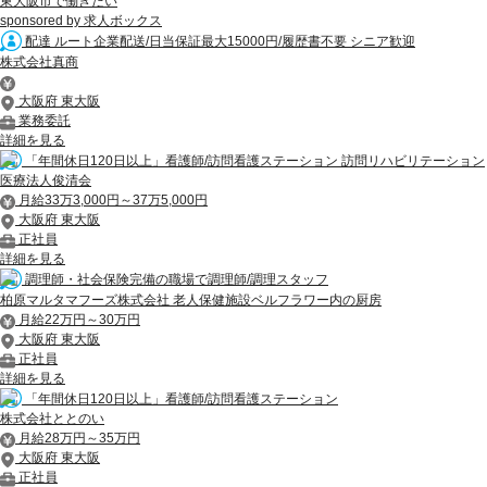
東大阪市で働きたい
sponsored by 求人ボックス
配達 ルート企業配送/日当保証最大15000円/履歴書不要 シニア歓迎
株式会社真商
大阪府 東大阪
業務委託
詳細を見る
「年間休日120日以上」看護師/訪問看護ステーション 訪問リハビリテーション
医療法人俊清会
月給33万3,000円～37万5,000円
大阪府 東大阪
正社員
詳細を見る
調理師・社会保険完備の職場で調理師/調理スタッフ
柏原マルタマフーズ株式会社 老人保健施設ベルフラワー内の厨房
月給22万円～30万円
大阪府 東大阪
正社員
詳細を見る
「年間休日120日以上」看護師/訪問看護ステーション
株式会社ととのい
月給28万円～35万円
大阪府 東大阪
正社員