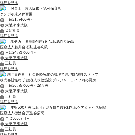
詳細を見る
「保育士」東大阪市・認可保育園
タンポポ未来保育園
月給21万400円～
大阪府 東大阪
契約社員
詳細を見る
「駅チカ」看護師/4週8休以上/急性期病院
医療法人藤井会 石切生喜病院
月給24万3,000円～
大阪府 東大阪
正社員
詳細を見る
調理責任者・社会保険完備の職場で調理師/調理スタッフ
株式会社塩梅 介護老人保健施設 プレジャーライフ内の厨房
月給26万5,000円～28万円
大阪府 東大阪
正社員
詳細を見る
「年収500万円以上可」助産師/4週8休以上/ケアミックス病院
医療法人徳洲会 恵生会病院
年収500万円～
大阪府 東大阪
正社員
詳細を見る