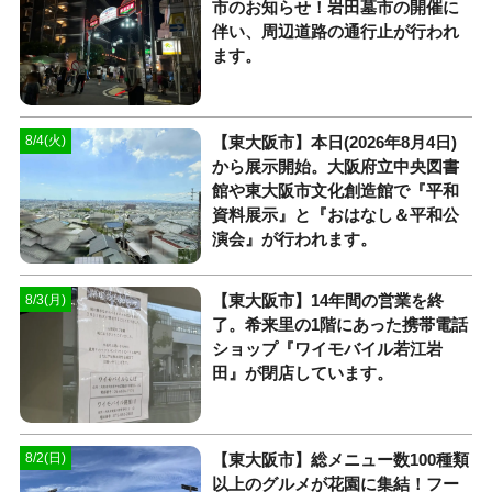
市のお知らせ！岩田墓市の開催に
伴い、周辺道路の通行止が行われ
ます。
【東大阪市】本日(2026年8月4日)
8/4(火)
から展示開始。大阪府立中央図書
館や東大阪市文化創造館で『平和
資料展示』と『おはなし＆平和公
演会』が行われます。
【東大阪市】14年間の営業を終
8/3(月)
了。希来里の1階にあった携帯電話
ショップ『ワイモバイル若江岩
田』が閉店しています。
【東大阪市】総メニュー数100種類
8/2(日)
以上のグルメが花園に集結！フー