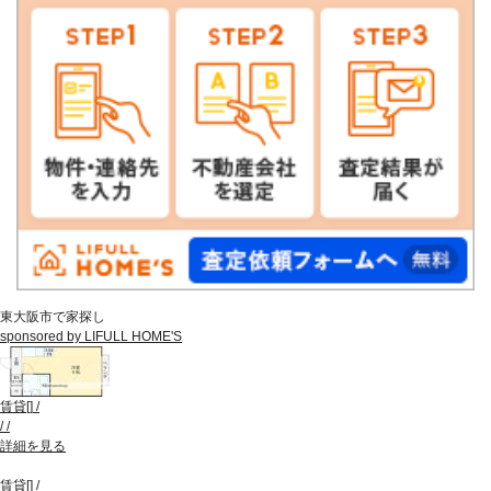
東大阪市で家探し
sponsored by LIFULL HOME'S
賃貸
[
]
/
/
/
詳細を見る
賃貸
[
]
/