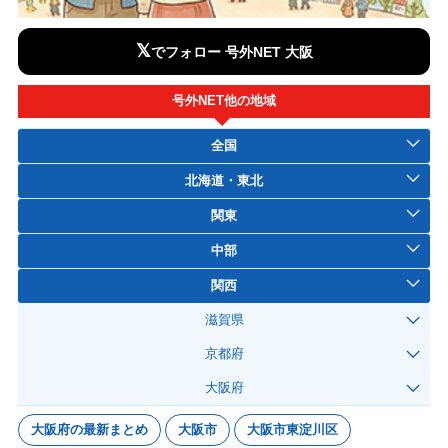
𝕏
でフォロー 号外NET 大阪
号外NET他の地域
全国
北海道・東北
関東
中部
関西
滋賀県
京都府
大阪府
大阪府の最新まとめ
大阪市
大阪市東淀川区