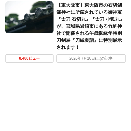
【東大阪市】東大阪市の石切劔
箭神社に所蔵されている御神宝
『太刀 石切丸』『太刀 小狐丸』
が、宮城県岩沼市にある竹駒神
社で開催される午歳御縁年特別
刀剣展『刀縁夏詣』に特別展示
されます！
8,480ビュー
2026年7月18日(土)の記事